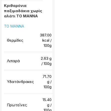
Κριθαρένια
παξιμαδάκια χωρίς
αλάτι ΤΟ ΜΑΝΝΑ
ΤΟ ΜΑΝΝΑ
387.00
Θερμίδες
kcal /
100g
2.63 g
Λιπαρά
/ 100g
71.70
Υδατάνθρακες
g /
100g
15.40
Πρωτεΐνες
g /
100g