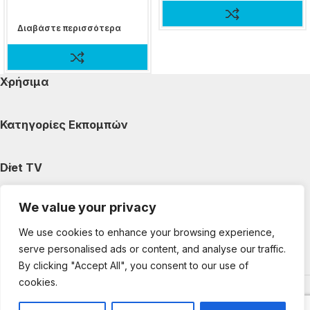
Διαβάστε περισσότερα
Χρήσιμα
Κατηγορίες Εκπομπών
Diet TV
We value your privacy
Κατηγορίες Άρθρων
We use cookies to enhance your browsing experience,
serve personalised ads or content, and analyse our traffic.
Ακολουθήστε μας
By clicking "Accept All", you consent to our use of
cookies.
Copyright © 2025 DietTV. All Rights Reserved.
Web Design &
development by web-idea.gr