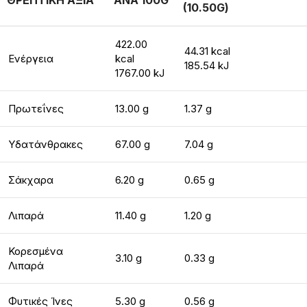
ΘΡΕΠΤΙΚΗ ΑΞΙΑ
ΑΝΑ 100G
(10.50G)
422.00
44.31 kcal
Ενέργεια
kcal
185.54 kJ
1767.00 kJ
Πρωτεΐνες
13.00 g
1.37 g
Υδατάνθρακες
67.00 g
7.04 g
Σάκχαρα
6.20 g
0.65 g
Λιπαρά
11.40 g
1.20 g
Κορεσμένα
3.10 g
0.33 g
Λιπαρά
Φυτικές Ίνες
5.30 g
0.56 g