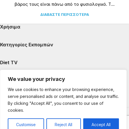
βάρος τους είναι πάνω από το φυσιολογικό. Τ...
ΔΙΑΒΆΣΤΕ ΠΕΡΙΣΣΌΤΕΡΑ
Χρήσιμα
Κατηγορίες Εκπομπών
Diet TV
We value your privacy
Κατηγορίες Άρθρων
We use cookies to enhance your browsing experience,
serve personalised ads or content, and analyse our traffic.
Ακολουθήστε μας
By clicking "Accept All", you consent to our use of
cookies.
Copyright © 2025 DietTV. All Rights Reserved.
Web Design &
development by web-idea.gr
Customise
Reject All
Accept All
0