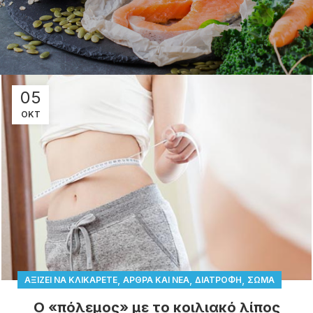
05
ΟΚΤ
,
,
,
ΑΞΊΖΕΙ ΝΑ ΚΛΙΚΑΡΕΤΕ
ΆΡΘΡΑ ΚΑΙ ΝΈΑ
ΔΙΑΤΡΟΦΉ
ΣΏΜΑ
Ο «πόλεμος» με το κοιλιακό λίπος