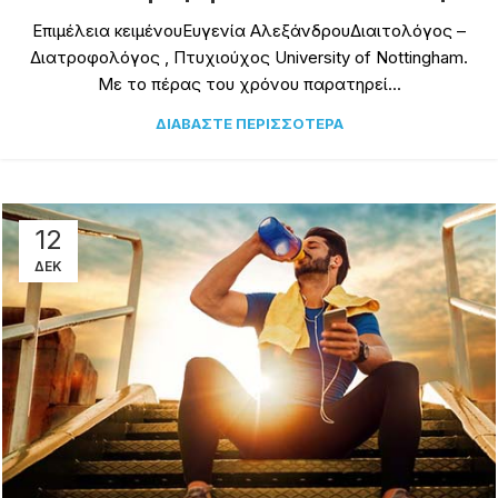
Επιμέλεια κειμένουΕυγενία ΑλεξάνδρουΔιαιτολόγος –
Διατροφολόγος , Πτυχιούχος University of Nottingham.
Με το πέρας του χρόνου παρατηρεί...
ΔΙΑΒΆΣΤΕ ΠΕΡΙΣΣΌΤΕΡΑ
12
ΔΕΚ