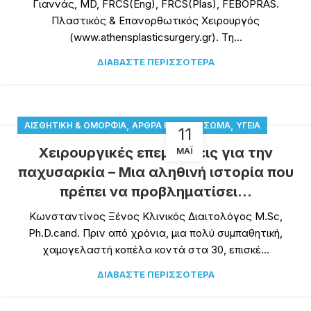
Γιαννάς, MD, FRCS(Eng), FRCS(Plas), FEBOPRAS.
Πλαστικός & Επανορθωτικός Χειρουργός
(www.athensplasticsurgery.gr). Tη...
ΔΙΑΒΆΣΤΕ ΠΕΡΙΣΣΌΤΕΡΑ
,
,
,
ΑΙΣΘΗΤΙΚΉ & ΟΜΟΡΦΙΆ
ΆΡΘΡΑ ΚΑΙ ΝΈΑ
ΣΏΜΑ
ΥΓΕΊΑ
11
Χειρουργικές επεμβάσεις για την
ΜΆΙ
παχυσαρκία – Μια αληθινή ιστορία που
πρέπει να προβληματίσει…
Κωνσταντίνος Ξένος Κλινικός Διαιτολόγος M.Sc,
Ph.D.cand. Πριν από χρόνια, μια πολύ συμπαθητική,
χαμογελαστή κοπέλα κοντά στα 30, επισκέ...
ΔΙΑΒΆΣΤΕ ΠΕΡΙΣΣΌΤΕΡΑ