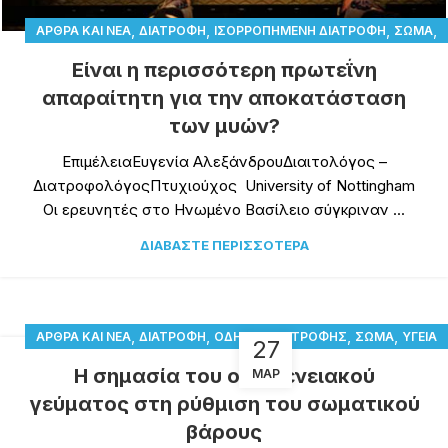
,
,
,
,
ΆΡΘΡΑ ΚΑΙ ΝΈΑ
ΔΙΑΤΡΟΦΉ
ΙΣΟΡΡΟΠΗΜΈΝΗ ΔΙΑΤΡΟΦΉ
ΣΏΜΑ
ΥΓΕΊΑ
Είναι η περισσότερη πρωτεΐνη
απαραίτητη για την αποκατάσταση
των μυών?
ΕπιμέλειαΕυγενία ΑλεξάνδρουΔιαιτολόγος –
ΔιατροφολόγοςΠτυχιούχος University of Nottingham
Οι ερευνητές στο Ηνωμένο Βασίλειο σύγκριναν ...
ΔΙΑΒΆΣΤΕ ΠΕΡΙΣΣΌΤΕΡΑ
,
,
,
,
ΆΡΘΡΑ ΚΑΙ ΝΈΑ
ΔΙΑΤΡΟΦΉ
ΟΔΗΓΌΣ ΔΙΑΤΡΟΦΉΣ
ΣΏΜΑ
ΥΓΕΊΑ
27
,
ΨΥΧΟΛΟΓΊΑ
Η σημασία του οικογενειακού
ΜΑΡ
γεύματος στη ρύθμιση του σωματικού
βάρους