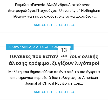
ΕπιμέλειαΕυγενία ΑλεξάνδρουΔιαιτολόγος –
ΔιατροφολόγοςΠτυχιούχος University of Nottingham
Πιθανόν να έχετε ακούσει ότι το να μοιράζεστ...
ΔΙΑΒΆΣΤΕ ΠΕΡΙΣΣΌΤΕΡΑ
,
,
,
ΆΡΘΡΑ ΚΑΙ ΝΈΑ
ΔΙΑΤΡΟΦΉ
ΣΏΜΑ
ΥΓΕΊΑ
13
Γυναίκες που καταναλώνουν ολικής
ΣΕΠ
άλεσης τρόφιμα, ζυγίζουν λιγότερο!
Μελέτη που δημοσιεύθηκε σε ένα από τα πιο έγκριτα
επιστημονικά περιοδικά διαιτολογίας, το American
Journal of Clinical Nutrition, επιση...
ΔΙΑΒΆΣΤΕ ΠΕΡΙΣΣΌΤΕΡΑ