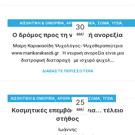
,
,
,
,
ΑΙΣΘΗΤΙΚΉ & ΟΜΟΡΦΙΆ
ΆΡΘΡΑ ΚΑΙ ΝΈΑ
ΣΏΜΑ
ΥΓΕΊΑ
30
ΨΥΧΟΛΟΓΊΑ
Ο δρόμος προς τη νευρική ανορεξία
ΜΆΙ
Μαίρη Καρακασίδη Ψυχολόγος-Ψυχοθεραπεύτρια
www.mairikarakasidi.gr Η νευρική ανορεξία είναι μια
διατροφική διαταραχή με ισχυρό ψυχολ...
ΔΙΑΒΆΣΤΕ ΠΕΡΙΣΣΌΤΕΡΑ
,
,
,
ΑΙΣΘΗΤΙΚΉ & ΟΜΟΡΦΙΆ
ΆΡΘΡΑ ΚΑΙ ΝΈΑ
ΣΏΜΑ
ΥΓΕΊΑ
25
Κοσμητικές επεμβάσεις για… τέλειο
ΜΆΙ
στήθος
Ιωάννης