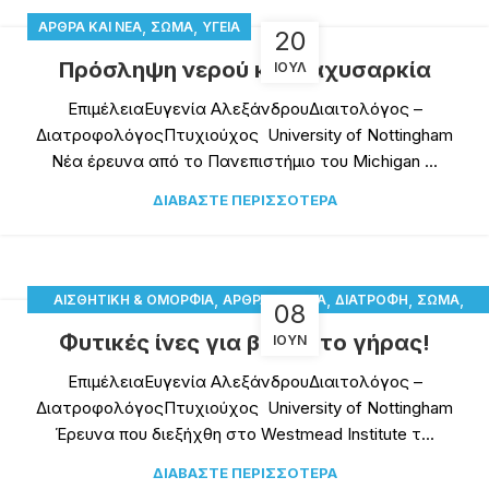
,
,
ΆΡΘΡΑ ΚΑΙ ΝΈΑ
ΣΏΜΑ
ΥΓΕΊΑ
20
Πρόσληψη νερού και παχυσαρκία
ΙΟΎΛ
ΕπιμέλειαΕυγενία ΑλεξάνδρουΔιαιτολόγος –
ΔιατροφολόγοςΠτυχιούχος University of Nottingham
Νέα έρευνα από το Πανεπιστήμιο του Michigan ...
ΔΙΑΒΆΣΤΕ ΠΕΡΙΣΣΌΤΕΡΑ
,
,
,
,
ΑΙΣΘΗΤΙΚΉ & ΟΜΟΡΦΙΆ
ΆΡΘΡΑ ΚΑΙ ΝΈΑ
ΔΙΑΤΡΟΦΉ
ΣΏΜΑ
08
ΥΓΕΊΑ
Φυτικές ίνες για βέλτιστο γήρας!
ΙΟΎΝ
ΕπιμέλειαΕυγενία ΑλεξάνδρουΔιαιτολόγος –
ΔιατροφολόγοςΠτυχιούχος University of Nottingham
Έρευνα που διεξήχθη στο Westmead Institute τ...
ΔΙΑΒΆΣΤΕ ΠΕΡΙΣΣΌΤΕΡΑ