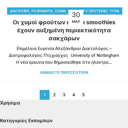
,
,
,
,
ΔΙΑΤΡΟΦΉ
ΡΟΦΉΜΑΤΑ
ΣΏΜΑ
ΤΟ DIETTV ΠΡΟΤΕΊΝΕΙ
ΥΓΕΊΑ
30
Οι χυμοί φρούτων και τα smoothies
ΜΑΡ
έχουν αυξημένη περιεκτικότητα
σακχάρων
Επιμέλεια Ευγενία Αλεξάνδρου Διαιτολόγος –
Διατροφολόγος Πτυχιούχος University of Nottingham
Η νέα έρευνα που δημοσιεύθηκε στο ηλεκτρο...
ΔΙΑΒΆΣΤΕ ΠΕΡΙΣΣΌΤΕΡΑ
1
2
3
4
5
Χρήσιμα
Κατηγορίες Εκπομπών