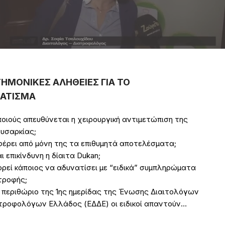
ΤΗΜΟΝΙΚΕΣ ΑΛΗΘΕΙΕΣ ΓΙΑ ΤΟ
ΑΤΙΣΜΑ
ποιούς απευθύνεται η χειρουργική αντιμετώπιση της
υσαρκίας;
φέρει από μόνη της τα επιθυμητά αποτελέσματα;
αι επικίνδυνη η δίαιτα Dukan;
ρεί κάποιος να αδυνατίσει με “ειδικά” συμπληρώματα
τροφής;
 περιθώριο της 1ης ημερίδας της Ένωσης Διαιτολόγων
τροφολόγων Ελλάδος (ΕΔΔΕ) οι ειδικοί απαντούν…