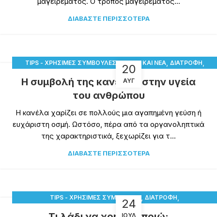
μαγειρέματος. Ο τρόπος μαγειρέματος...
ΔΙΑΒΆΣΤΕ ΠΕΡΙΣΣΌΤΕΡΑ
,
,
,
TIPS - ΧΡΉΣΙΜΕΣ ΣΥΜΒΟΥΛΈΣ
ΆΡΘΡΑ ΚΑΙ ΝΈΑ
ΔΙΑΤΡΟΦΉ
20
ΥΓΕΊΑ
Η συμβολή της κανέλας στην υγεία
ΑΥΓ
του ανθρώπου
Η κανέλα χαρίζει σε πολλούς μια αγαπημένη γεύση ή
ευχάριστη οσμή. Ωστόσο, πέρα από τα οργανοληπτικά
της χαρακτηριστικά, ξεχωρίζει για τ...
ΔΙΑΒΆΣΤΕ ΠΕΡΙΣΣΌΤΕΡΑ
,
,
TIPS - ΧΡΉΣΙΜΕΣ ΣΥΜΒΟΥΛΈΣ
ΔΙΑΤΡΟΦΉ
24
ΕΣΕΊΣ ΡΩΤΆΤΕ ΕΜΕΊΣ ΑΠΑΝΤΆΜΕ
Τι λάδι να χρησιμοποιώ;
ΙΟΎΛ