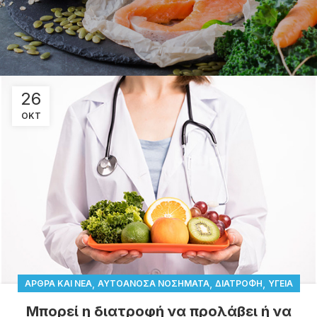
26
ΟΚΤ
,
,
,
ΆΡΘΡΑ ΚΑΙ ΝΈΑ
ΑΥΤΟΆΝΟΣΑ ΝΟΣΉΜΑΤΑ
ΔΙΑΤΡΟΦΉ
ΥΓΕΊΑ
Μπορεί η διατροφή να προλάβει ή να