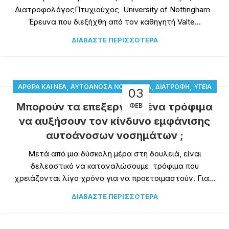
ΔιατροφολόγοςΠτυχιούχος University of Nottingham
Έρευνα που διεξήχθη από τον καθηγητή Valte...
ΔΙΑΒΆΣΤΕ ΠΕΡΙΣΣΌΤΕΡΑ
,
,
,
ΆΡΘΡΑ ΚΑΙ ΝΈΑ
ΑΥΤΟΆΝΟΣΑ ΝΟΣΉΜΑΤΑ
ΔΙΑΤΡΟΦΉ
ΥΓΕΊΑ
03
Μπορούν τα επεξεργασμένα τρόφιμα
ΦΕΒ
να αυξήσουν τον κίνδυνο εμφάνισης
αυτοάνοσων νοσημάτων ;
Μετά από μια δύσκολη μέρα στη δουλειά, είναι
δελεαστικό να καταναλώσουμε τρόφιμα που
χρειάζονται λίγο χρόνο για να προετοιμαστούν. Για...
ΔΙΑΒΆΣΤΕ ΠΕΡΙΣΣΌΤΕΡΑ