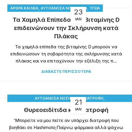
,
,
ΆΡΘΡΑ ΚΑΙ ΝΈΑ
ΑΥΤΟΆΝΟΣΑ ΝΟΣΉΜΑΤΑ
ΥΓΕΊΑ
23
Τα Χαμηλά Επίπεδα της Βιταμίνης D
ΙΑΝ
επιδεινώνουν την Σκλήρυνση κατά
Πλάκας
Τα χαμηλά επίπεδα της βιταμίνης D μπορούν να
επιδεινώσουν τη σοβαρότητα της σκλήρυνσης κατά
πλάκας και να επιταχύνουν την εξέλιξη της π...
ΔΙΑΒΆΣΤΕ ΠΕΡΙΣΣΌΤΕΡΑ
,
,
ΑΥΤΟΆΝΟΣΑ ΝΟΣΉΜΑΤΑ
ΔΙΑΤΡΟΦΉ
21
,
ΕΣΕΊΣ ΡΩΤΆΤΕ ΕΜΕΊΣ ΑΠΑΝΤΆΜΕ
ΥΓΕΊΑ
Θυρεοειδίτιδα και διατροφή
ΙΑΝ
'Μπορείτε να μου πείτε αν υπάρχει διατροφή που
βοηθάει σε Hashimoto;Παίρνω φάρμακα αλλά ψάχνω