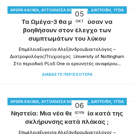
,
,
,
ΆΡΘΡΑ ΚΑΙ ΝΈΑ
ΑΥΤΟΆΝΟΣΑ ΝΟΣΉΜΑΤΑ
ΔΙΑΤΡΟΦΉ
ΥΓΕΊΑ
05
Τα Ωμέγα-3 θα μπορούσαν να
ΟΚΤ
βοηθήσουν στον έλεγχο των
συμπτωμάτων του λύκου
ΕπιμέλειαΕυγενία ΑλεξάνδρουΔιαιτολόγος –
ΔιατροφολόγοςΠτυχιούχος University of Nottingham
Στο περιοδικό PLoS One οι ερευνητές αναφέρου...
ΔΙΑΒΆΣΤΕ ΠΕΡΙΣΣΌΤΕΡΑ
,
,
,
ΆΡΘΡΑ ΚΑΙ ΝΈΑ
ΑΥΤΟΆΝΟΣΑ ΝΟΣΉΜΑΤΑ
ΔΙΑΤΡΟΦΉ
ΥΓΕΊΑ
06
Νηστεία: Μια νέα θεραπεία κατά της
ΙΟΎΝ
σκλήρυνσης κατά πλάκας ;
ΕπιμέλειαΕυγενία ΑλεξάνδρουΔιαιτολόγος –