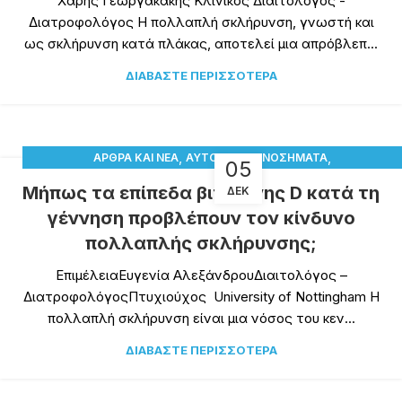
Χάρης Γεωργακάκης Κλινικός Διαιτολόγος -
Διατροφολόγος Η πολλαπλή σκλήρυνση, γνωστή και
ως σκλήρυνση κατά πλάκας, αποτελεί μια απρόβλεπ...
ΔΙΑΒΆΣΤΕ ΠΕΡΙΣΣΌΤΕΡΑ
,
,
ΆΡΘΡΑ ΚΑΙ ΝΈΑ
ΑΥΤΟΆΝΟΣΑ ΝΟΣΉΜΑΤΑ
05
,
,
ΔΙΑΤΡΟΦΙΚΆ ΣΥΜΠΛΗΡΏΜΑΤΑ
ΠΑΡΑΤΗΡΗΤΉΡΙΟ ΒΙΤΑΜΊΝΗΣ D
Μήπως τα επίπεδα βιταμίνης D κατά τη
ΔΕΚ
ΥΓΕΊΑ
γέννηση προβλέπουν τον κίνδυνο
πολλαπλής σκλήρυνσης;
ΕπιμέλειαΕυγενία ΑλεξάνδρουΔιαιτολόγος –
ΔιατροφολόγοςΠτυχιούχος University of Nottingham Η
πολλαπλή σκλήρυνση είναι μια νόσος του κεν...
ΔΙΑΒΆΣΤΕ ΠΕΡΙΣΣΌΤΕΡΑ