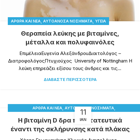
,
,
ΆΡΘΡΑ ΚΑΙ ΝΈΑ
ΑΥΤΟΆΝΟΣΑ ΝΟΣΉΜΑΤΑ
ΥΓΕΊΑ
Θεραπεία λεύκης με βιταμίνες,
μέταλλα και πολυφαινόλες
ΕπιμέλειαΕυγενία ΑλεξάνδρουΔιαιτολόγος –
ΔιατροφολόγοςΠτυχιούχος University of Nottingham Η
λεύκη επηρεάζει εξίσου τους άνδρες και τις...
ΔΙΑΒΆΣΤΕ ΠΕΡΙΣΣΌΤΕΡΑ
,
,
ΆΡΘΡΑ ΚΑΙ ΝΈΑ
ΑΥΤΟΆΝΟΣΑ ΝΟΣΉΜΑΤΑ
11
,
,
ΔΙΑΤΡΟΦΙΚΆ ΣΥΜΠΛΗΡΏΜΑΤΑ
ΠΑΡΑΤΗΡΗΤΉΡΙΟ ΒΙΤΑΜΊΝΗΣ D
Η βιταμίνη D δρα προστατευτικά
ΙΑΝ
ΥΓΕΊΑ
έναντι της σκλήρυνσης κατά πλάκας