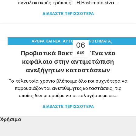
ενναλακτικούς τρόπους' Η Hashimoto είνα...
ΔΙΑΒΆΣΤΕ ΠΕΡΙΣΣΌΤΕΡΑ
,
,
ΆΡΘΡΑ ΚΑΙ ΝΈΑ
ΑΥΤΟΆΝΟΣΑ ΝΟΣΉΜΑΤΑ
06
,
,
ΜΕΤΑΒΟΛΙΚΆ ΝΟΣΉΜΑΤΑ
ΝΟΣΉΜΑΤΑ ΤΟΥ ΠΕΠΤΙΚΟΎ
ΥΓΕΊΑ
Προβιοτικά Βακτήρια: Ένα νέο
ΔΕΚ
κεφάλαιο στην αντιμετώπιση
ανεξήγητων καταστάσεων
Τα τελευταία χρόνια βλέπουμε όλο και συχνότερα να
παρουσιάζονται ανεπιθύμητες καταστάσεις, τις
οποίες δεν μπορούμε να αιτιολογήσουμε ακ...
ΔΙΑΒΆΣΤΕ ΠΕΡΙΣΣΌΤΕΡΑ
Χρήσιμα