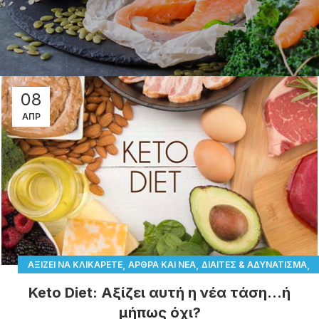
08
ΑΠΡ
,
,
,
ΑΞΊΖΕΙ ΝΑ ΚΛΙΚΑΡΕΤΕ
ΆΡΘΡΑ ΚΑΙ ΝΈΑ
ΔΊΑΙΤΕΣ & ΑΔΥΝΆΤΙΣΜΑ
,
,
ΔΊΑΙΤΕΣ & ΑΠΟΔΟΤΙΚΌΤΗΤΑ
ΔΊΑΙΤΕΣ & ΠΑΡΕΝΈΡΓΕΙΕΣ
Keto Diet: Αξίζει αυτή η νέα τάση…ή
ΔΙΆΣΗΜΕΣ ΔΊΑΙΤΕΣ
μήπως όχι?