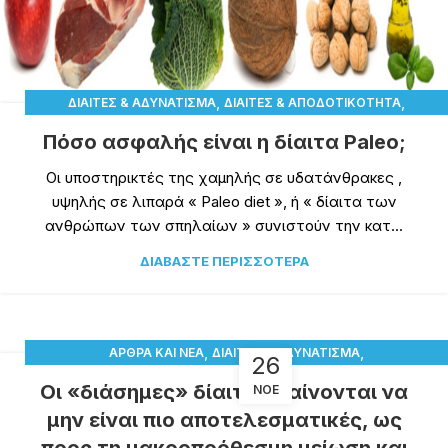
,
,
ΔΊΑΙΤΕΣ & ΑΔΥΝΆΤΙΣΜΑ
ΔΊΑΙΤΕΣ & ΑΠΟΔΟΤΙΚΌΤΗΤΑ
,
,
ΔΊΑΙΤΕΣ & ΠΑΡΕΝΈΡΓΕΙΕΣ
ΔΙΆΣΗΜΕΣ ΔΊΑΙΤΕΣ
Πόσο ασφαλής είναι η δίαιτα Paleo;
,
ΤΟ DIETTV ΠΡΟΤΕΊΝΕΙ
ΥΓΕΊΑ
Οι υποστηρικτές της χαμηλής σε υδατάνθρακες ,
υψηλής σε λιπαρά « Paleo diet », ή « δίαιτα των
ανθρώπων των σπηλαίων » συνιστούν την κατ...
ΔΙΑΒΆΣΤΕ ΠΕΡΙΣΣΌΤΕΡΑ
,
,
ΆΡΘΡΑ ΚΑΙ ΝΈΑ
ΔΊΑΙΤΕΣ & ΑΔΥΝΆΤΙΣΜΑ
26
,
,
ΔΊΑΙΤΕΣ & ΑΠΟΔΟΤΙΚΌΤΗΤΑ
ΔΊΑΙΤΕΣ & ΠΑΡΕΝΈΡΓΕΙΕΣ
Οι «διάσημες» δίαιτες φαίνονται να
ΝΟΈ
,
ΔΙΆΣΗΜΕΣ ΔΊΑΙΤΕΣ
ΕΠΙΣΤΗΜΟΝΙΚΈΣ ΑΠΌΨΕΙΣ!
μην είναι πιο αποτελεσματικές, ως