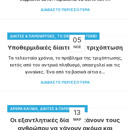
ΔΙΑΒΆΣΤΕ ΠΕΡΙΣΣΌΤΕΡΑ
,
ΔΊΑΙΤΕΣ & ΠΑΡΕΝΈΡΓΕΙΕΣ
ΤΟ DIETTV ΠΡΟΤΕΊΝΕΙ
05
Υποθερμιδικές δίαιτες και τριχόπτωση
ΝΟΈ
Τα τελευταία χρόνια, το πρόβλημα της τριχόπτωσης,
εκτός από τον αντρικό πληθυσμό, απασχολεί και τις
γυναίκες. Ένα από τα βασικά αίτια ε...
ΔΙΑΒΆΣΤΕ ΠΕΡΙΣΣΌΤΕΡΑ
,
ΆΡΘΡΑ ΚΑΙ ΝΈΑ
ΔΊΑΙΤΕΣ & ΠΑΡΕΝΈΡΓΕΙΕΣ
13
Οι εξαντλητικές δίαιτες κάνουν τους
ΜΑΡ
ανθρώπου να χάνουν ακόμα και