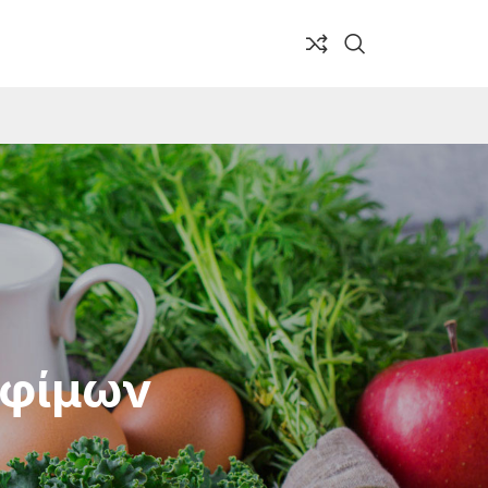
οφίμων