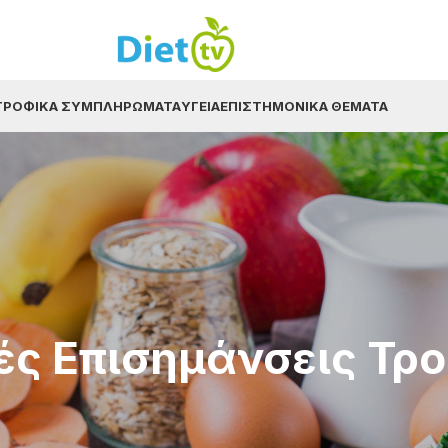
ΤΡΟΦΙΚΆ ΣΥΜΠΛΗΡΏΜΑΤΑ
ΥΓΕΊΑ
ΕΠΙΣΤΗΜΟΝΙΚΆ ΘΈΜΑΤΑ
ές Επισημάνσεις Τρ