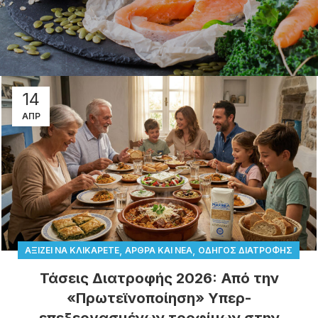
14
ΑΠΡ
,
,
ΑΞΊΖΕΙ ΝΑ ΚΛΙΚΑΡΕΤΕ
ΆΡΘΡΑ ΚΑΙ ΝΈΑ
ΟΔΗΓΌΣ ΔΙΑΤΡΟΦΉΣ
Τάσεις Διατροφής 2026: Από την
«Πρωτεϊνοποίηση» Υπερ-