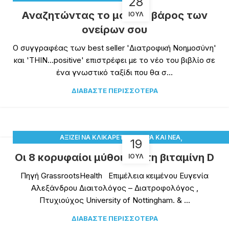
28
Αναζητώντας το μαγικό βάρος των
ΙΟΎΛ
ονείρων σου
Ο συγγραφέας των best seller 'Διατροφική Νοημοσύνη'
και 'THIN…positive' επιστρέφει με το νέο του βιβλίο σε
ένα γνωστικό ταξίδι που θα σ...
ΔΙΑΒΆΣΤΕ ΠΕΡΙΣΣΌΤΕΡΑ
,
,
ΑΞΊΖΕΙ ΝΑ ΚΛΙΚΑΡΕΤΕ
ΆΡΘΡΑ ΚΑΙ ΝΈΑ
19
ΠΑΡΑΤΗΡΗΤΉΡΙΟ ΒΙΤΑΜΊΝΗΣ D
Οι 8 κορυφαίοι μύθοι για τη βιταμίνη D
ΙΟΎΛ
Πηγή GrassrootsHealth Επιμέλεια κειμένου Ευγενία
Αλεξάνδρου Διαιτολόγος – Διατροφολόγος ,
Πτυχιούχος University of Nottingham. & ...
ΔΙΑΒΆΣΤΕ ΠΕΡΙΣΣΌΤΕΡΑ