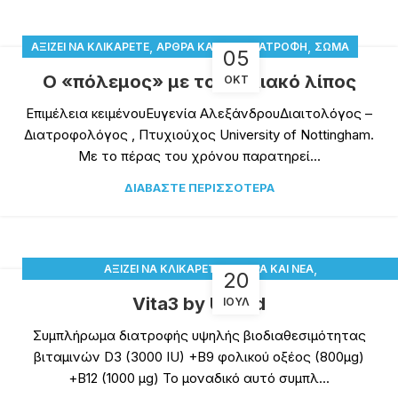
,
,
,
ΑΞΊΖΕΙ ΝΑ ΚΛΙΚΑΡΕΤΕ
ΆΡΘΡΑ ΚΑΙ ΝΈΑ
ΔΙΑΤΡΟΦΉ
ΣΏΜΑ
05
Ο «πόλεμος» με το κοιλιακό λίπος
ΟΚΤ
Επιμέλεια κειμένουΕυγενία ΑλεξάνδρουΔιαιτολόγος –
Διατροφολόγος , Πτυχιούχος University of Nottingham.
Με το πέρας του χρόνου παρατηρεί...
ΔΙΑΒΆΣΤΕ ΠΕΡΙΣΣΌΤΕΡΑ
,
,
ΑΞΊΖΕΙ ΝΑ ΚΛΙΚΑΡΕΤΕ
ΆΡΘΡΑ ΚΑΙ ΝΈΑ
20
ΔΙΑΤΡΟΦΙΚΆ ΣΥΜΠΛΗΡΏΜΑΤΑ
Vita3 by Uneed
ΙΟΎΛ
Συμπλήρωμα διατροφής υψηλής βιοδιαθεσιμότητας
βιταμινών D3 (3000 IU) +B9 φολικού οξέος (800μg)
+B12 (1000 μg) Το μοναδικό αυτό συμπλ...