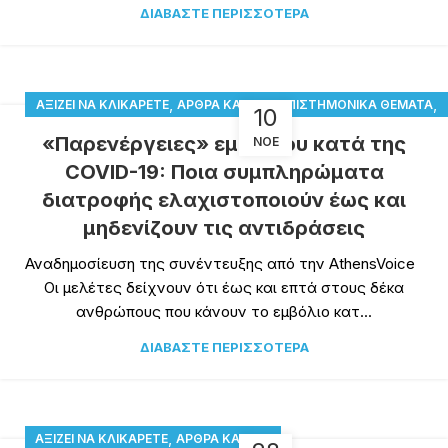
ΔΙΑΒΆΣΤΕ ΠΕΡΙΣΣΌΤΕΡΑ
,
,
,
ΑΞΊΖΕΙ ΝΑ ΚΛΙΚΑΡΕΤΕ
ΆΡΘΡΑ ΚΑΙ ΝΈΑ
ΕΠΙΣΤΗΜΟΝΙΚΆ ΘΈΜΑΤΑ
10
ΕΠΙΣΤΗΜΟΝΙΚΈΣ ΑΠΌΨΕΙΣ!
«Παρενέργειες» εμβολίου κατά της
ΝΟΈ
COVID-19: Ποια συμπληρώματα
διατροφής ελαχιστοποιούν έως και
μηδενίζουν τις αντιδράσεις
Αναδημοσίευση της συνέντευξης από την AthensVoice
Οι μελέτες δείχνουν ότι έως και επτά στους δέκα
ανθρώπους που κάνουν το εμβόλιο κατ...
ΔΙΑΒΆΣΤΕ ΠΕΡΙΣΣΌΤΕΡΑ
,
ΑΞΊΖΕΙ ΝΑ ΚΛΙΚΑΡΕΤΕ
ΆΡΘΡΑ ΚΑΙ ΝΈΑ