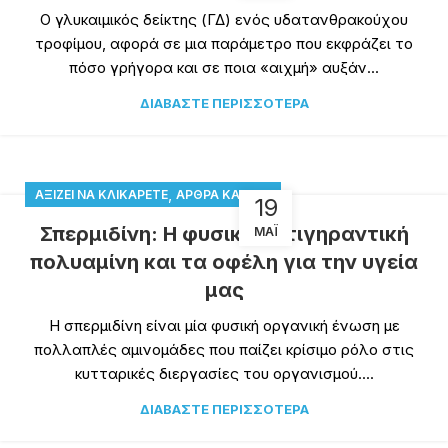
Ο γλυκαιμικός δείκτης (ΓΔ) ενός υδατανθρακούχου
τροφίμου, αφορά σε μια παράμετρο που εκφράζει το
πόσο γρήγορα και σε ποια «αιχμή» αυξάν...
ΔΙΑΒΆΣΤΕ ΠΕΡΙΣΣΌΤΕΡΑ
,
ΑΞΊΖΕΙ ΝΑ ΚΛΙΚΑΡΕΤΕ
ΆΡΘΡΑ ΚΑΙ ΝΈΑ
19
Σπερμιδίνη: Η φυσική αντιγηραντική
ΜΆΙ
πολυαμίνη και τα οφέλη για την υγεία
μας
Η σπερμιδίνη είναι μία φυσική οργανική ένωση με
πολλαπλές αμινομάδες που παίζει κρίσιμο ρόλο στις
κυτταρικές διεργασίες του οργανισμού....
ΔΙΑΒΆΣΤΕ ΠΕΡΙΣΣΌΤΕΡΑ