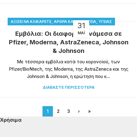
,
,
,
ΑΞΊΖΕΙ ΝΑ ΚΛΙΚΑΡΕΤΕ
ΆΡΘΡΑ ΚΑΙ ΝΈΑ
ΥΓΕΊΑ
ΥΓΕΊΑΣ
31
Εμβόλια: Οι διαφορές ανάμεσα σε
ΜΆΙ
Pfizer, Moderna, AstraZeneca, Johnson
& Johnson
Με τέσσερα εμβόλια κατά του κορονοϊού, των
Pfizer/BioNtech, της Moderna, της AstraZeneca και της
Johnson & Johnson, η ερώτηση που κ...
ΔΙΑΒΆΣΤΕ ΠΕΡΙΣΣΌΤΕΡΑ
1
2
3
›
»
Χρήσιμα