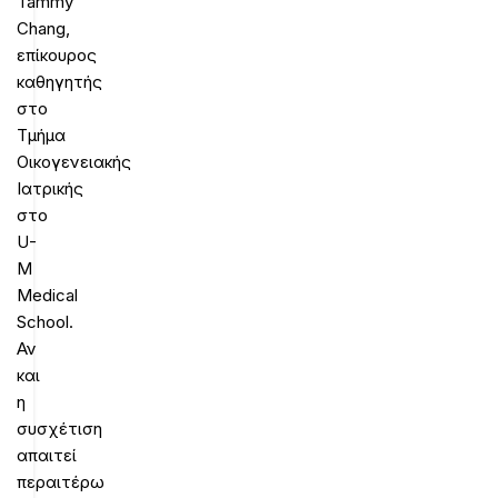
Tammy
Chang,
επίκουρος
καθηγητής
στο
Τμήμα
Οικογενειακής
Ιατρικής
στο
U-
M
Medical
School.
Αν
και
η
συσχέτιση
απαιτεί
περαιτέρω