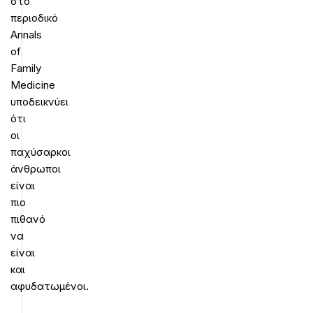
στο
περιοδικό
Annals
of
Family
Medicine
υποδεικνύει
ότι
οι
παχύσαρκοι
άνθρωποι
είναι
πιο
πιθανό
να
είναι
και
αφυδατωμένοι.