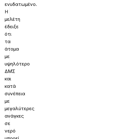
ενυδατωμένο.
Η
μελέτη
έδειξε
ότι
τα
άτομα
με
υψηλότερο
ΔΜΣ
και
κατά
συνέπεια
με
μεγαλύτερες
ανάγκες
σε
νερό
μπορεί