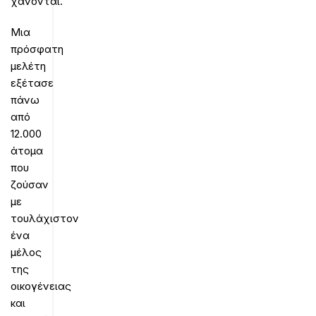
χάνονται.
Μια
πρόσφατη
μελέτη
εξέτασε
πάνω
από
12.000
άτομα
που
ζούσαν
με
τουλάχιστον
ένα
μέλος
της
οικογένειας
και