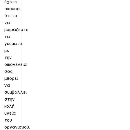
έχετε
ακούσει
ότι το
να
μοιράζεστε
τα
γεύματα
με
την
οικογένεια
σας
μπορεί
να
συμβάλλει
στην
καλή
υγεία
του
οργανισμού.