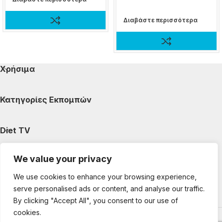
Διαβάστε περισσότερα
Χρήσιμα
Κατηγορίες Εκπομπών
Diet TV
We value your privacy
Κατηγορίες Άρθρων
We use cookies to enhance your browsing experience,
serve personalised ads or content, and analyse our traffic.
Ακολουθήστε μας
By clicking "Accept All", you consent to our use of
cookies.
Copyright © 2025 DietTV. All Rights Reserved.
Web Design &