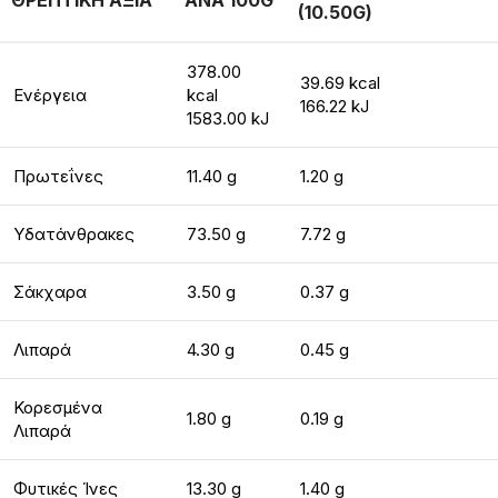
ΘΡΕΠΤΙΚΗ ΑΞΙΑ
ΑΝΑ 100G
(10.50G)
378.00
39.69 kcal
Ενέργεια
kcal
166.22 kJ
1583.00 kJ
Πρωτεΐνες
11.40 g
1.20 g
Υδατάνθρακες
73.50 g
7.72 g
Σάκχαρα
3.50 g
0.37 g
Λιπαρά
4.30 g
0.45 g
Κορεσμένα
1.80 g
0.19 g
Λιπαρά
Φυτικές Ίνες
13.30 g
1.40 g