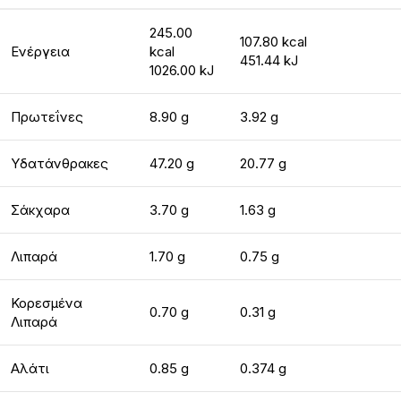
245.00
107.80 kcal
Ενέργεια
kcal
451.44 kJ
1026.00 kJ
Πρωτεΐνες
8.90 g
3.92 g
Υδατάνθρακες
47.20 g
20.77 g
Σάκχαρα
3.70 g
1.63 g
Λιπαρά
1.70 g
0.75 g
Κορεσμένα
0.70 g
0.31 g
Λιπαρά
Αλάτι
0.85 g
0.374 g