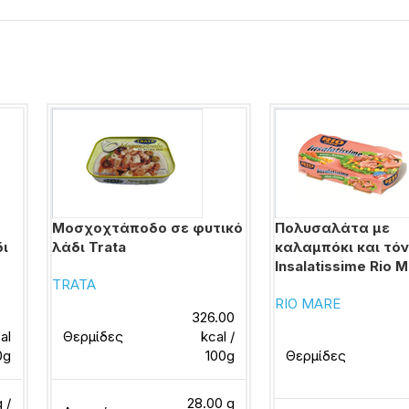
Μοσχοχτάποδο σε φυτικό
Πολυσαλάτα με
δι
λάδι Trata
καλαμπόκι και τό
Insalatissime Rio 
TRATA
RIO MARE
326.00
al
Θερμίδες
kcal /
0g
100g
Θερμίδες
 /
28.00 g