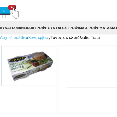
ΔΥΝΆΤΙΣΜΑ
ΝΈΑ
ΔΙΑΤΡΟΦΉ
ΣΥΝΤΑΓΈΣ
ΤΡΌΦΙΜΑ & ΡΟΦΉΜΑΤΑ
ΔΙΑ
Αρχική σελίδα
Κονσέρβες
Τόνος σε ελαιόλαδο Trata