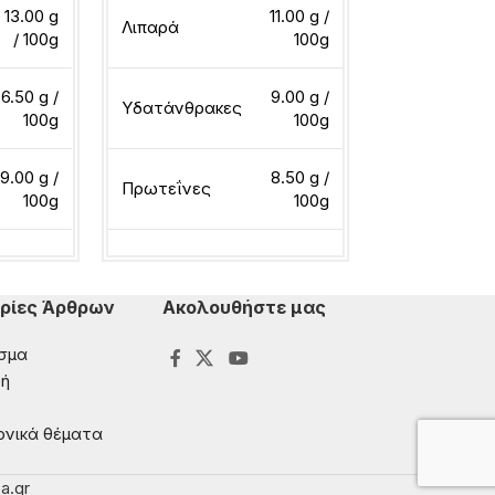
Λιπαρά
13.00 g
11.00 g /
Λιπαρά
/ 100g
100g
Υδατάνθρακ
6.50 g /
9.00 g /
Υδατάνθρακες
100g
100g
Πρωτεΐνες
9.00 g /
8.50 g /
Πρωτεΐνες
100g
100g
Διαβάστε περ
ερα
Διαβάστε περισσότερα
ρίες Άρθρων
Ακολουθήστε μας
σμα
ή
ονικά θέματα
a.gr