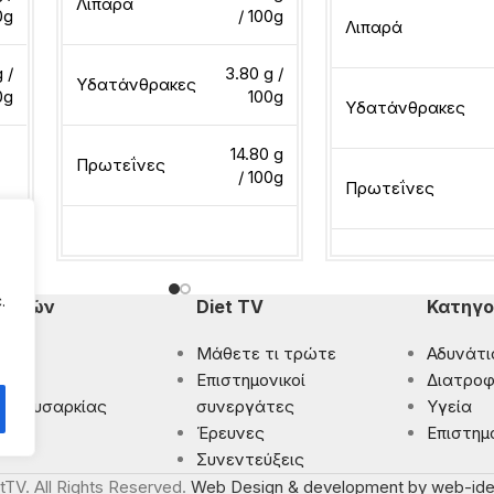
Λιπαρά
0g
/ 100g
Λιπαρά
 /
3.80 g /
Υδατάνθρακες
0g
100g
Υδατάνθρακες
14.80 g
Πρωτεΐνες
/ 100g
Πρωτεΐνες
Διαβάστε περισσότερα
Διαβάστε περισσότ
.
πομπών
Diet TV
Κατηγο
Μάθετε τι τρώτε
Αδυνάτι
ματα
Eπιστημονικοί
Διατροφ
 Παχυσαρκίας
συνεργάτες
Υγεία
ρωση
Έρευνες
Επιστημ
Συνεντεύξεις
tTV. All Rights Reserved.
Web Design & development by web-ide