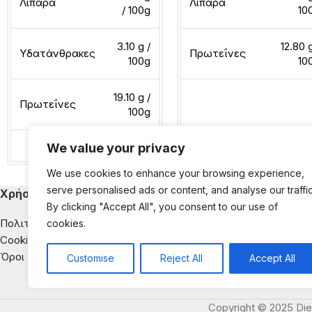
Λιπαρά
Λιπαρά
/ 100g
10
3.10 g /
12.80 g
Υδατάνθρακες
Πρωτεΐνες
100g
10
19.10 g /
Πρωτεΐνες
100g
Διαβάστε περισσότερα
We value your privacy
Διαβάστε περισσότερα
We use cookies to enhance your browsing experience,
serve personalised ads or content, and analyse our traffic
Χρήσιμα
Κατηγορίες Εκ
By clicking "Accept All", you consent to our use of
Πολιτική Απορρήτου
Παιδική Διατροφή
cookies.
Cookies
Διατροφή & Νοσή
Όροι Χρήσης
Αντιμετώπιση της
Customise
Reject All
Accept All
Διατροφική Ενημέ
Copyright © 2025 Die