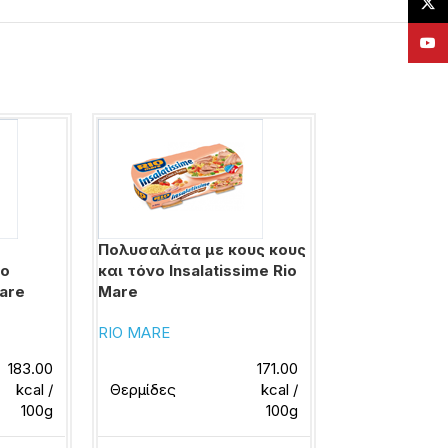
X
YouT
Πολυσαλάτα με κους κους
Σαρδέλες με
νο
και τόνο Insalatissime Rio
σάλτσα τομά
Mare
Mare
TRATA
RIO MARE
183.00
171.00
Θερμίδες
kcal /
Θερμίδες
kcal /
100g
100g