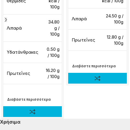
Θερμίδες
kcal /
kcal / 100g
100g
24.50 g /
Λιπαρά
34.80
100g
Λιπαρά
g /
100g
12.80 g /
Πρωτεΐνες
100g
0.50 g
Υδατάνθρακες
/ 100g
Διαβάστε περισσότερα
16.20 g
Πρωτεΐνες
/ 100g
Διαβάστε περισσότερα
Χρήσιμα