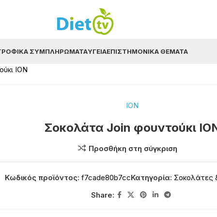
ΤΡΟΦΙΚΆ ΣΥΜΠΛΗΡΏΜΑΤΑ
ΥΓΕΊΑ
ΕΠΙΣΤΗΜΟΝΙΚΆ ΘΈΜΑΤΑ
ούκι ΙΟΝ
ΙΟΝ
Σοκολάτα Join φουντούκι ΙΟ
Προσθήκη στη σύγκριση
Κωδικός προϊόντος:
f7cade80b7cc
Κατηγορία:
Σοκολάτες 
Share: