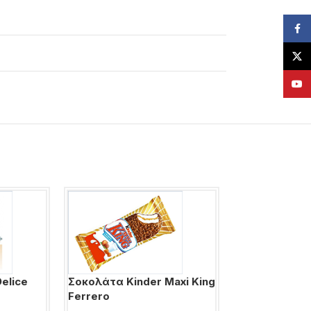
Face
X
YouT
elice
Σοκολάτα Kinder Maxi King
Σοκολάτα Υγ
Ferrero
γέμιση κρέμ
Παυλίδης