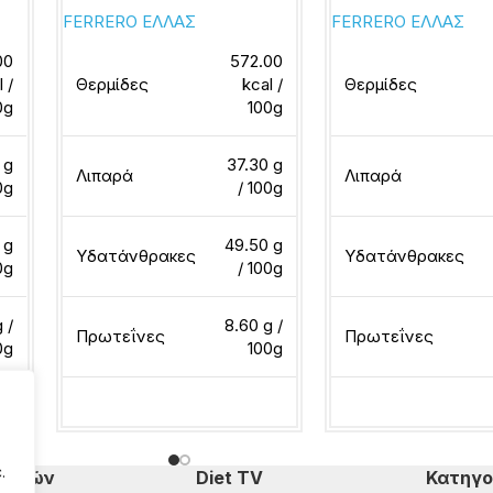
FERRERO ΕΛΛΑΣ
FERRERO ΕΛΛΑΣ
00
572.00
l /
Θερμίδες
kcal /
Θερμίδες
0g
100g
 g
37.30 g
Λιπαρά
Λιπαρά
0g
/ 100g
 g
49.50 g
Υδατάνθρακες
Υδατάνθρακες
0g
/ 100g
 /
8.60 g /
Πρωτεΐνες
Πρωτεΐνες
0g
100g
Διαβάστε περισσότερα
Διαβάστε περισσότ
.
πομπών
Diet TV
Κατηγο