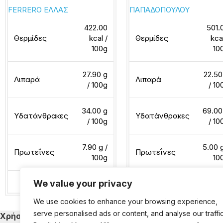
FERRERO ΕΛΛΑΣ
ΠΑΠΑΔΟΠΟΥΛΟΥ
422.00
501.
Θερμίδες
kcal /
Θερμίδες
kca
100g
10
27.90 g
22.50
Λιπαρά
Λιπαρά
/ 100g
/ 10
34.00 g
69.00
Υδατάνθρακες
Υδατάνθρακες
/ 100g
/ 10
7.90 g /
5.00 g
Πρωτεΐνες
Πρωτεΐνες
100g
10
We value your privacy
Διαβάστε περισσότερα
Διαβάστε περισσότερα
We use cookies to enhance your browsing experience,
serve personalised ads or content, and analyse our traffic
Χρήσιμα
Κατηγορίες Εκ