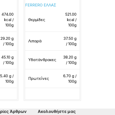
FERRERO ΕΛΛΑΣ
ΠΑΥΛΙΔΗΣ
474.00
521.00
kcal /
Θερμίδες
kcal /
100g
100g
Θερμίδες
29.20 g
37.50 g
Λιπαρά
/ 100g
/ 100g
Λιπαρά
45.10 g
38.20 g
Υδατάνθρακες
/ 100g
/ 100g
Υδατάνθρακ
5.40 g /
6.70 g /
Πρωτεΐνες
100g
100g
Πρωτεΐνες
ερα
Διαβάστε περισσότερα
Διαβάστε περ
ρίες Άρθρων
Ακολουθήστε μας