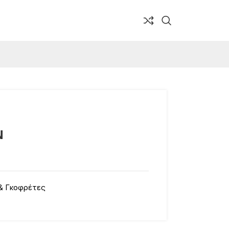
Ν
& Γκοφρέτες