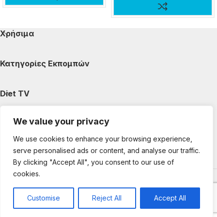
Χρήσιμα
Κατηγορίες Εκπομπών
Diet TV
We value your privacy
Κατηγορίες Άρθρων
We use cookies to enhance your browsing experience,
serve personalised ads or content, and analyse our traffic.
Ακολουθήστε μας
By clicking "Accept All", you consent to our use of
cookies.
Copyright © 2025 DietTV. All Rights Reserved.
Web Design &
development by web-idea.gr
Customise
Reject All
Accept All
0
Shop
My account
Cart