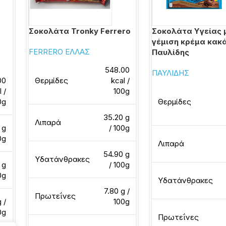
Σοκολάτα Tronky Ferrero
Σοκολάτα Υγείας 
γέμιση κρέμα κακ
FERRERO ΕΛΛΑΣ
Παυλίδης
548.00
ΠΑΥΛΙΔΗΣ
00
Θερμίδες
kcal /
l /
100g
0g
Θερμίδες
35.20 g
Λιπαρά
 g
/ 100g
0g
Λιπαρά
54.90 g
Υδατάνθρακες
 g
/ 100g
0g
Υδατάνθρακες
7.80 g /
Πρωτεΐνες
 /
100g
0g
Πρωτεΐνες