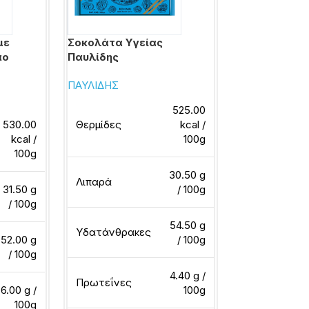
με
Σοκολάτα Υγείας
Σοκολατάκια
άο
Παυλίδης
Colection
ΠΑΥΛΙΔΗΣ
FERRERO ΕΛΛ
525.00
530.00
Θερμίδες
kcal /
Θερμίδες
kcal /
100g
100g
30.50 g
Λιπαρά
Λιπαρά
31.50 g
/ 100g
/ 100g
54.50 g
Υδατάνθρακες
Υδατάνθρακ
52.00 g
/ 100g
/ 100g
4.40 g /
Πρωτεΐνες
Πρωτεΐνες
6.00 g /
100g
100g