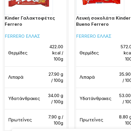
Kinder Γαλακτοφέτες
Λευκή σοκολάτα Kinder
Ferrero
Bueno Ferrero
FERRERO ΕΛΛΑΣ
FERRERO ΕΛΛΑΣ
422.00
572.
Θερμίδες
kcal /
Θερμίδες
kca
100g
10
27.90 g
35.90
Λιπαρά
Λιπαρά
/ 100g
/ 10
34.00 g
53.00
Υδατάνθρακες
Υδατάνθρακες
/ 100g
/ 10
7.90 g /
8.80 g
Πρωτεΐνες
Πρωτεΐνες
100g
10