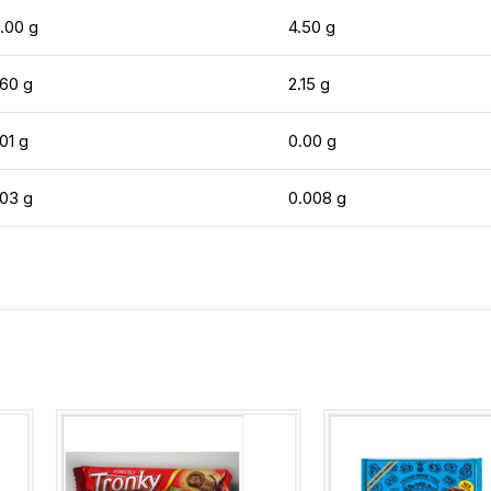
.00 g
4.50 g
.60 g
2.15 g
01 g
0.00 g
.03 g
0.008 g