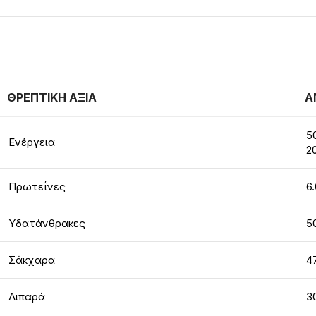
ΘΡΕΠΤΙΚΗ ΑΞΙΑ
Α
5
Ενέργεια
2
Πρωτεΐνες
6
Υδατάνθρακες
5
Σάκχαρα
4
Λιπαρά
3