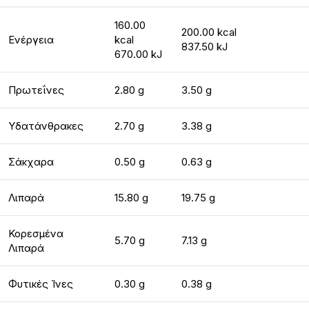
160.00
200.00 kcal
Ενέργεια
kcal
837.50 kJ
670.00 kJ
Πρωτεΐνες
2.80 g
3.50 g
Υδατάνθρακες
2.70 g
3.38 g
Σάκχαρα
0.50 g
0.63 g
Λιπαρά
15.80 g
19.75 g
Κορεσμένα
5.70 g
7.13 g
Λιπαρά
Φυτικές Ίνες
0.30 g
0.38 g