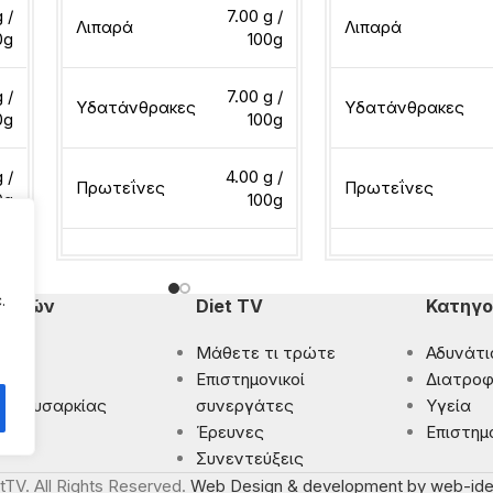
 /
7.00 g /
Λιπαρά
Λιπαρά
0g
100g
 /
7.00 g /
Υδατάνθρακες
Υδατάνθρακες
0g
100g
g /
4.00 g /
Πρωτεΐνες
Πρωτεΐνες
0g
100g
Διαβάστε περισσότερα
Διαβάστε περισσότ
.
πομπών
Diet TV
Κατηγο
Μάθετε τι τρώτε
Αδυνάτι
ματα
Eπιστημονικοί
Διατροφ
 Παχυσαρκίας
συνεργάτες
Υγεία
ρωση
Έρευνες
Επιστημ
Συνεντεύξεις
tTV. All Rights Reserved.
Web Design & development by web-ide