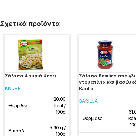
Σχετικά προϊόντα
Σάλτσα 4 τυριά Knorr
Σάλτσα Basilico από γλ
ντοματίνια και βασιλικ
KNORR
Barilla
120.00
BARILLA
Θερμίδες
kcal /
100g
61.
Θερμίδες
kca
10
5.90 g /
Λιπαρά
100g