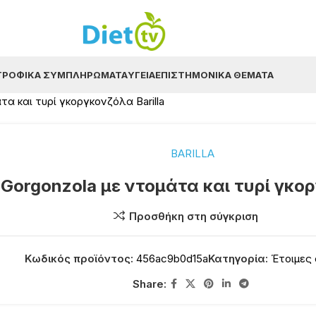
ΤΡΟΦΙΚΆ ΣΥΜΠΛΗΡΏΜΑΤΑ
ΥΓΕΊΑ
ΕΠΙΣΤΗΜΟΝΙΚΆ ΘΈΜΑΤΑ
α και τυρί γκοργκονζόλα Barilla
BARILLA
Gorgonzola με ντομάτα και τυρί γκορ
Προσθήκη στη σύγκριση
Κωδικός προϊόντος:
456ac9b0d15a
Κατηγορία:
Έτοιμες
Share: