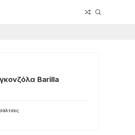
γκονζόλα Barilla
 σάλτσες