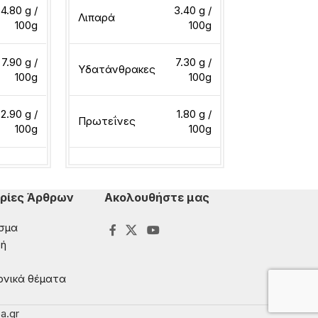
Λιπαρά
4.80 g /
3.40 g /
Λιπαρά
100g
100g
Υδατάνθρακ
7.90 g /
7.30 g /
Υδατάνθρακες
100g
100g
Πρωτεΐνες
2.90 g /
1.80 g /
Πρωτεΐνες
100g
100g
Διαβάστε περ
ερα
Διαβάστε περισσότερα
ρίες Άρθρων
Ακολουθήστε μας
σμα
ή
ονικά θέματα
a.gr