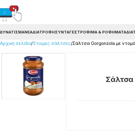
ΔΥΝΆΤΙΣΜΑ
ΝΈΑ
ΔΙΑΤΡΟΦΉ
ΣΥΝΤΑΓΈΣ
ΤΡΌΦΙΜΑ & ΡΟΦΉΜΑΤΑ
ΔΙΑ
Αρχική σελίδα
Έτοιμες σάλτσες
Σάλτσα Gorgonzola με ντομάτ
Σάλτσα 