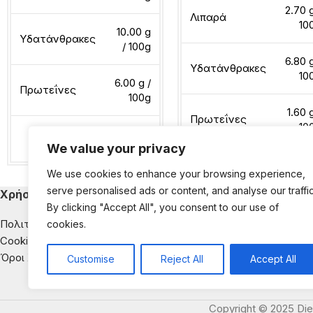
2.70 g
Λιπαρά
10
10.00 g
Υδατάνθρακες
/ 100g
6.80 g
Υδατάνθρακες
10
6.00 g /
Πρωτεΐνες
100g
1.60 
Πρωτεΐνες
10
We value your privacy
Διαβάστε περισσότερα
We use cookies to enhance your browsing experience,
Διαβάστε περισσότερα
serve personalised ads or content, and analyse our traffic
Χρήσιμα
Κατηγορίες Εκ
By clicking "Accept All", you consent to our use of
Πολιτική Απορρήτου
Παιδική Διατροφή
cookies.
Cookies
Διατροφή & Νοσή
Όροι Χρήσης
Αντιμετώπιση της
Customise
Reject All
Accept All
Διατροφική Ενημέ
Copyright © 2025 Die