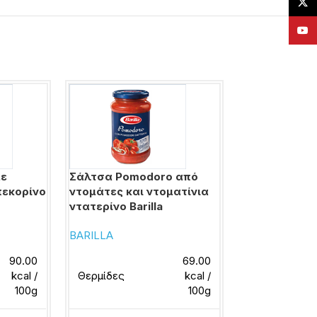
X
YouT
με
Σάλτσα Pomodoro από
Σάλτσα για 
πεκορίνο
ντομάτες και ντοματίνια
Knorr
ντατερίνο Barilla
KNORR
BARILLA
90.00
69.00
Θερμίδες
kcal /
Θερμίδες
kcal /
100g
100g