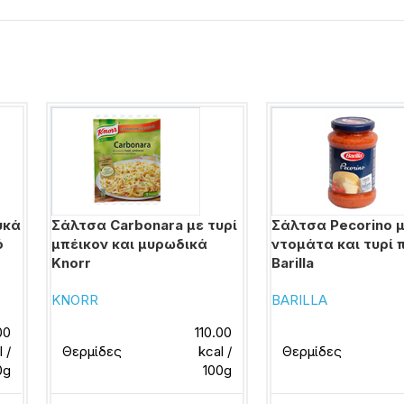
υκά
Σάλτσα Carbonara με τυρί
Σάλτσα Pecorino 
ό
μπέικον και μυρωδικά
ντομάτα και τυρί 
Knorr
Barilla
KNORR
BARILLA
00
110.00
l /
Θερμίδες
kcal /
Θερμίδες
0g
100g