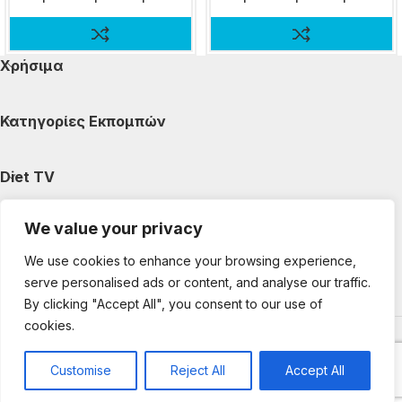
Χρήσιμα
Κατηγορίες Εκπομπών
Diet TV
We value your privacy
Κατηγορίες Άρθρων
We use cookies to enhance your browsing experience,
serve personalised ads or content, and analyse our traffic.
Ακολουθήστε μας
By clicking "Accept All", you consent to our use of
cookies.
Copyright © 2025 DietTV. All Rights Reserved.
Web Design &
development by web-idea.gr
Customise
Reject All
Accept All
0
Shop
My account
Cart