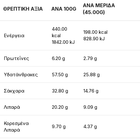
ΑΝΑ ΜΕΡΙΔΑ
ΘΡΕΠΤΙΚΗ ΑΞΙΑ
ΑΝΑ 100G
(45.00G)
440.00
198.00 kcal
Ενέργεια
kcal
828.90 kJ
1842.00 kJ
Πρωτεΐνες
6.20 g
2.79 g
Υδατάνθρακες
57.50 g
25.88 g
Σάκχαρα
32.80 g
14.76 g
Λιπαρά
20.20 g
9.09 g
Κορεσμένα
9.70 g
4.37 g
Λιπαρά