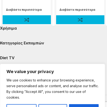
Διαβάστε περισσότερα
Διαβάστε περισσότερα
Χρήσιμα
Κατηγορίες Εκπομπών
Diet TV
We value your privacy
Κατηγορίες Άρθρων
We use cookies to enhance your browsing experience,
serve personalised ads or content, and analyse our traffic.
Ακολουθήστε μας
By clicking "Accept All", you consent to our use of
cookies.
Copyright © 2025 DietTV. All Rights Reserved.
Web Design &
development by web-idea.gr