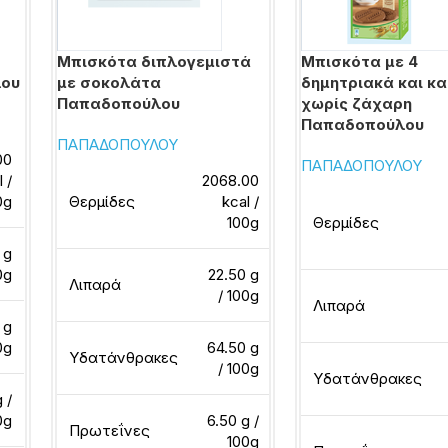
Μπισκότα διπλογεμιστά
Μπισκότα με 4
λου
με σοκολάτα
δημητριακά και κ
Παπαδοπούλου
χωρίς ζάχαρη
Παπαδοπούλου
ΠΑΠΑΔΟΠΟΥΛΟΥ
00
ΠΑΠΑΔΟΠΟΥΛΟΥ
l /
2068.00
0g
Θερμίδες
kcal /
100g
Θερμίδες
 g
0g
22.50 g
Λιπαρά
/ 100g
Λιπαρά
 g
0g
64.50 g
Υδατάνθρακες
/ 100g
Υδατάνθρακες
 /
0g
6.50 g /
Πρωτεΐνες
100g