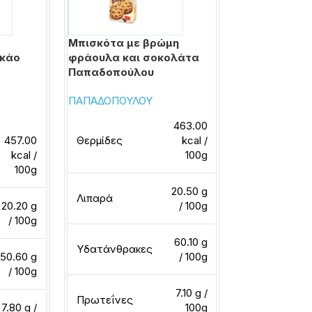
Μπισκότα με βρώμη
Πτι μπερ με 
ακάο
φράουλα και σοκολάτα
γάλακτος κα
Παπαδοπούλου
Παπαδοπούλ
ΠΑΠΑΔΟΠΟΥΛΟΥ
ΠΑΠΑΔΟΠΟΥΛ
463.00
457.00
Θερμίδες
kcal /
Θερμίδες
kcal /
100g
100g
20.50 g
Λιπαρά
Λιπαρά
20.20 g
/ 100g
/ 100g
60.10 g
Υδατάνθρακες
Υδατάνθρακ
50.60 g
/ 100g
/ 100g
7.10 g /
Πρωτεΐνες
Πρωτεΐνες
7.80 g /
100g