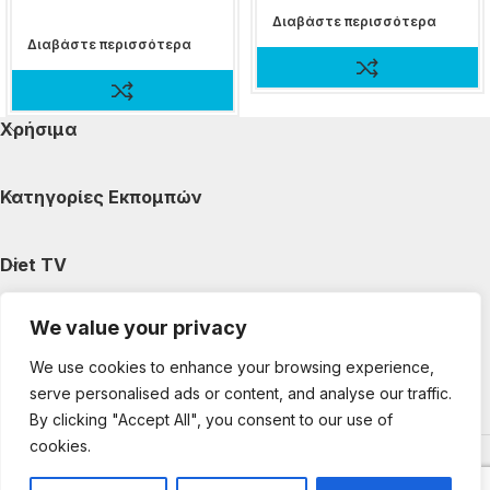
Διαβάστε περισσότερα
Διαβάστε περισσότερα
Χρήσιμα
Κατηγορίες Εκπομπών
Diet TV
We value your privacy
Κατηγορίες Άρθρων
We use cookies to enhance your browsing experience,
serve personalised ads or content, and analyse our traffic.
Ακολουθήστε μας
By clicking "Accept All", you consent to our use of
cookies.
Copyright © 2025 DietTV. All Rights Reserved.
Web Design &
development by web-idea.gr