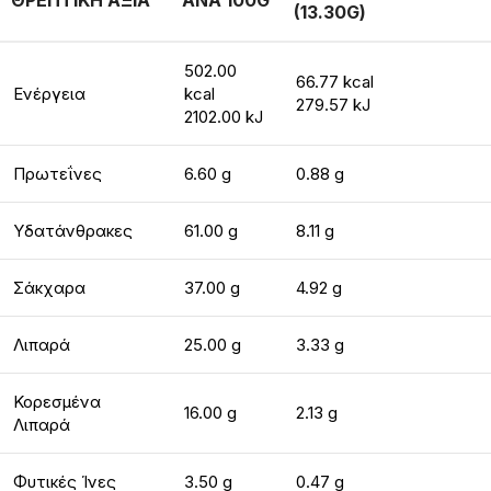
ΘΡΕΠΤΙΚΗ ΑΞΙΑ
ΑΝΑ 100G
(13.30G)
502.00
66.77 kcal
Ενέργεια
kcal
279.57 kJ
2102.00 kJ
Πρωτεΐνες
6.60 g
0.88 g
Υδατάνθρακες
61.00 g
8.11 g
Σάκχαρα
37.00 g
4.92 g
Λιπαρά
25.00 g
3.33 g
Κορεσμένα
16.00 g
2.13 g
Λιπαρά
Φυτικές Ίνες
3.50 g
0.47 g