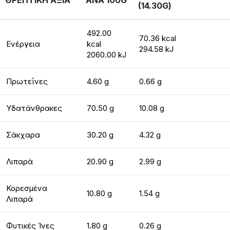
ΘΡΕΠΤΙΚΗ ΑΞΙΑ
ΑΝΑ 100G
(14.30G)
492.00
70.36 kcal
Ενέργεια
kcal
294.58 kJ
2060.00 kJ
Πρωτεΐνες
4.60 g
0.66 g
Υδατάνθρακες
70.50 g
10.08 g
Σάκχαρα
30.20 g
4.32 g
Λιπαρά
20.90 g
2.99 g
Κορεσμένα
10.80 g
1.54 g
Λιπαρά
Φυτικές Ίνες
1.80 g
0.26 g