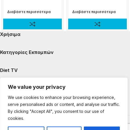
Διαβάστε περισσότερα
Διαβάστε περισσότερα
Χρήσιμα
Κατηγορίες Εκπομπών
Diet TV
We value your privacy
Κατηγορίες Άρθρων
We use cookies to enhance your browsing experience,
serve personalised ads or content, and analyse our traffic.
Ακολουθήστε μας
By clicking "Accept All", you consent to our use of
cookies.
Copyright © 2025 DietTV. All Rights Reserved.
Web Design &
development by web-idea.gr