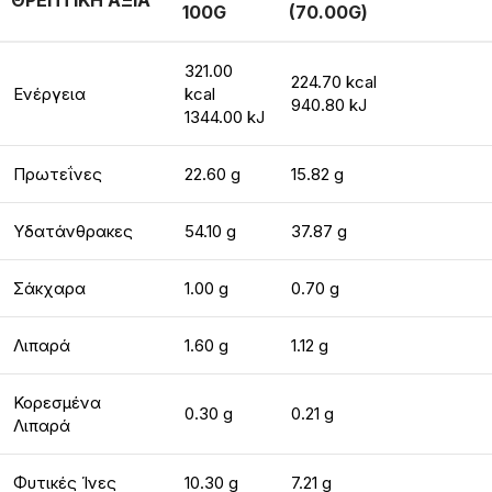
ΘΡΕΠΤΙΚΗ ΑΞΙΑ
100G
(70.00G)
321.00
224.70 kcal
Ενέργεια
kcal
940.80 kJ
1344.00 kJ
Πρωτεΐνες
22.60 g
15.82 g
Υδατάνθρακες
54.10 g
37.87 g
Σάκχαρα
1.00 g
0.70 g
Λιπαρά
1.60 g
1.12 g
Κορεσμένα
0.30 g
0.21 g
Λιπαρά
Φυτικές Ίνες
10.30 g
7.21 g