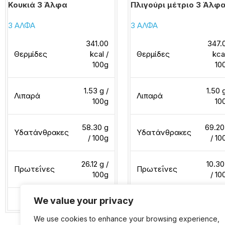
Κουκιά 3 Άλφα
Πλιγούρι μέτριο 3 Άλφ
3 ΑΛΦΑ
3 ΑΛΦΑ
341.00
347.
Θερμίδες
kcal /
Θερμίδες
kca
100g
10
1.53 g /
1.50 
Λιπαρά
Λιπαρά
100g
10
58.30 g
69.20
Υδατάνθρακες
Υδατάνθρακες
/ 100g
/ 10
26.12 g /
10.30
Πρωτεΐνες
Πρωτεΐνες
100g
/ 10
We value your privacy
Διαβάστε περισσότερα
Διαβάστε περισσότερα
We use cookies to enhance your browsing experience,