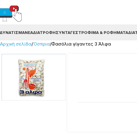
ΔΥΝΆΤΙΣΜΑ
ΝΈΑ
ΔΙΑΤΡΟΦΉ
ΣΥΝΤΑΓΈΣ
ΤΡΌΦΙΜΑ & ΡΟΦΉΜΑΤΑ
ΔΙΑ
Αρχική σελίδα
Όσπρια
Φασόλια γίγαντες 3 Άλφα