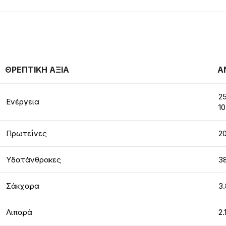
ΘΡΕΠΤΙΚΗ ΑΞΙΑ
Α
25
Ενέργεια
10
Πρωτεΐνες
20
Υδατάνθρακες
3
Σάκχαρα
3.
Λιπαρά
2.