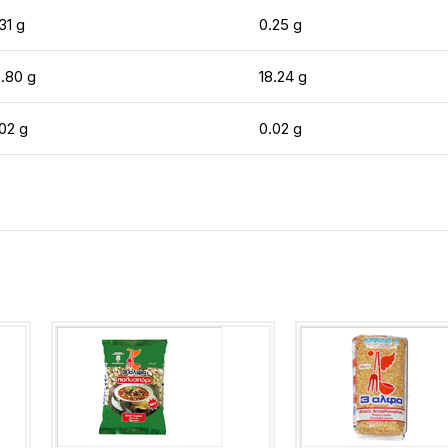
31 g
0.25 g
.80 g
18.24 g
02 g
0.02 g