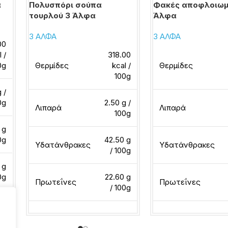
α
Πολυσπόρι σούπα
Φακές αποφλοιωμ
τουρλού 3 Άλφα
Άλφα
3 ΑΛΦΑ
3 ΑΛΦΑ
00
l /
318.00
0g
Θερμίδες
kcal /
Θερμίδες
100g
g /
0g
2.50 g /
Λιπαρά
Λιπαρά
100g
 g
0g
42.50 g
Υδατάνθρακες
Υδατάνθρακες
/ 100g
 g
0g
22.60 g
Πρωτεΐνες
Πρωτεΐνες
/ 100g
Διαβάστε περισσότερα
Διαβάστε περισσότ