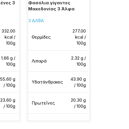
ένες 3
Φασόλια γίγαντες
Φασόλια μέτ
Μακεδονίας 3 Άλφα
3 ΑΛΦΑ
3 ΑΛΦΑ
332.00
277.00
Θερμίδες
kcal /
Θερμίδες
kcal /
100g
100g
Λιπαρά
1.66 g /
2.32 g /
Λιπαρά
100g
100g
Υδατάνθρακ
55.60 g
43.90 g
Υδατάνθρακες
/ 100g
/ 100g
Πρωτεΐνες
23.60 g
20.30 g
Πρωτεΐνες
/ 100g
/ 100g
Διαβάστε περ
ερα
Διαβάστε περισσότερα