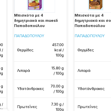
Μπισκότα με 4
Μπισκότα με 4
δημητριακά και muesli
δημητριακά και σ
Παπαδοπούλου
Παπαδοπούλου
ΠΑΠΑΔΟΠΟΥΛΟΥ
ΠΑΠΑΔΟΠΟΥΛΟΥ
00
457.00
l /
Θερμίδες
kcal /
Θερμίδες
0g
100g
 g
15.80 g
Λιπαρά
Λιπαρά
0g
/ 100g
 g
70.00 g
Υδατάνθρακες
Υδατάνθρακες
0g
/ 100g
 /
7.30 g /
Πρωτεΐνες
Πρωτεΐνες
0g
100g