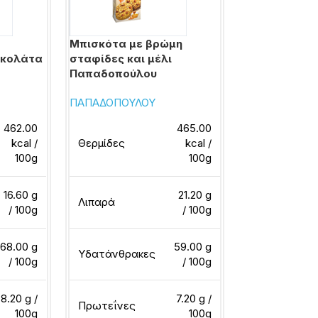
Μπισκότα με βρώμη
Πτι μπερ με
οκολάτα
σταφίδες και μέλι
γάλακτος Π
Παπαδοπούλου
ΠΑΠΑΔΟΠΟΥΛ
ΠΑΠΑΔΟΠΟΥΛΟΥ
462.00
465.00
Θερμίδες
kcal /
Θερμίδες
kcal /
100g
100g
Λιπαρά
16.60 g
21.20 g
Λιπαρά
/ 100g
/ 100g
Υδατάνθρακ
68.00 g
59.00 g
Υδατάνθρακες
/ 100g
/ 100g
Πρωτεΐνες
8.20 g /
7.20 g /
Πρωτεΐνες
100g
100g