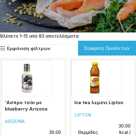
Βλέπετε 1–15 από 83 αποτελέσματα
Σύγκριση Προϊόντων
Εμφάνιση φίλτρων
‘Ασπρο τσάι με
Ice tea λεμόνι Lipton
blueberry Arizona
LIPTON
ARIZONA
30.00
30.00
Θερμίδες
kcal /