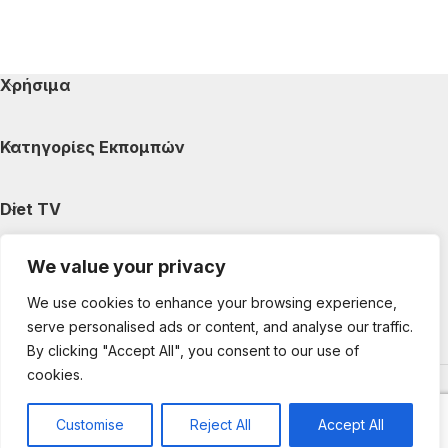
Χρήσιμα
Κατηγορίες Εκπομπών
Diet TV
We value your privacy
Κατηγορίες Άρθρων
We use cookies to enhance your browsing experience,
serve personalised ads or content, and analyse our traffic.
Ακολουθήστε μας
By clicking "Accept All", you consent to our use of
cookies.
Copyright © 2025 DietTV. All Rights Reserved.
Web Design &
development by web-idea.gr
Customise
Reject All
Accept All
0