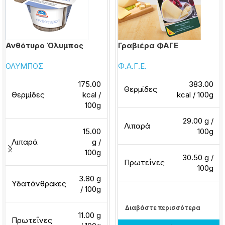
Ανθότυρο Όλυμπος
Γραβιέρα ΦΑΓΕ
ΟΛΥΜΠΟΣ
Φ.Α.Γ.Ε.
175.00
383.00
Θερμίδες
Θερμίδες
kcal /
kcal / 100g
100g
29.00 g /
Λιπαρά
15.00
100g
Λιπαρά
g /
100g
30.50 g /
Πρωτεΐνες
100g
3.80 g
Υδατάνθρακες
/ 100g
Διαβάστε περισσότερα
11.00 g
Πρωτεΐνες