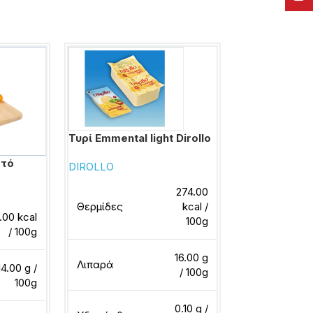
Τυρί Emmental light Dirollo
Τυρί Flair Co
στό
DIROLLO
Φ.Α.Γ.Ε.
274.00
Θερμίδες
kcal /
Θερμίδες
.00 kcal
100g
/ 100g
16.00 g
Λιπαρά
Λιπαρά
14.00 g /
/ 100g
100g
0.10 g /