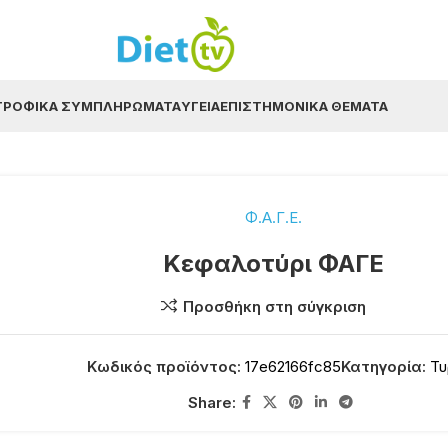
ΤΡΟΦΙΚΆ ΣΥΜΠΛΗΡΏΜΑΤΑ
ΥΓΕΊΑ
ΕΠΙΣΤΗΜΟΝΙΚΆ ΘΈΜΑΤΑ
Φ.Α.Γ.Ε.
Κεφαλοτύρι ΦΑΓΕ
Προσθήκη στη σύγκριση
Κωδικός προϊόντος:
17e62166fc85
Κατηγορία:
Τυ
Share: