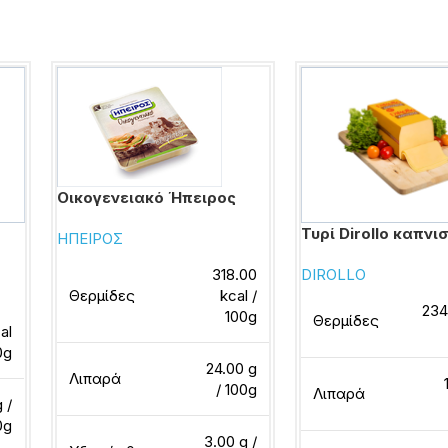
Οικογενειακό Ήπειρος
Τυρί Dirollo καπνι
ΗΠΕΙΡΟΣ
318.00
DIROLLO
Θερμίδες
kcal /
234
100g
Θερμίδες
al
0g
24.00 g
Λιπαρά
/ 100g
Λιπαρά
 /
0g
3.00 g /