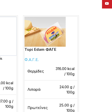
YouT
Τυρί Edam ΦΑΓΕ
Τυρί Emmental 
δι
Φ.Α.Γ.Ε.
DIROLLO
316.00 kcal
Θερμίδες
/ 100g
Θερμίδες
.00 kcal
24.00 g /
/ 100g
Λιπαρά
100g
Λιπαρά
17.00 g /
25.00 g /
100g
Πρωτεΐνες
100g