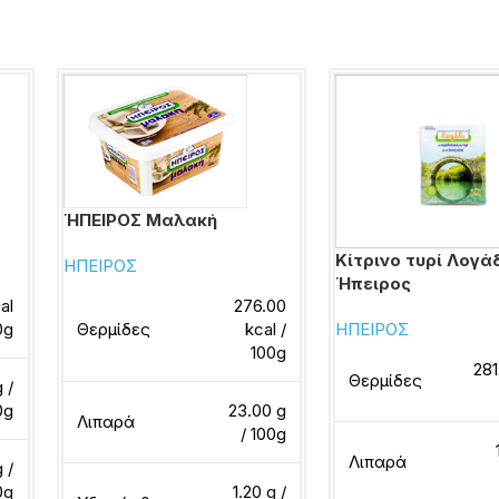
ΉΠΕΙΡΟΣ Μαλακή
Κίτρινο τυρί Λογά
ΗΠΕΙΡΟΣ
Ήπειρος
al
276.00
0g
Θερμίδες
kcal /
ΗΠΕΙΡΟΣ
100g
281
Θερμίδες
 /
0g
23.00 g
Λιπαρά
/ 100g
Λιπαρά
 /
0g
1.20 g /