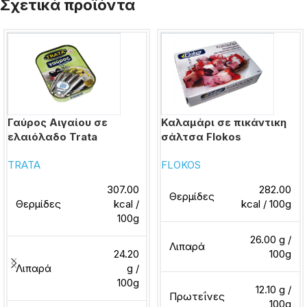
Σχετικά προϊόντα
Γαύρος Αιγαίου σε
Καλαμάρι σε πικάντικη
ελαιόλαδο Trata
σάλτσα Flokos
TRATA
FLOKOS
307.00
282.00
Θερμίδες
Θερμίδες
kcal /
kcal / 100g
100g
26.00 g /
Λιπαρά
24.20
100g
Λιπαρά
g /
100g
12.10 g /
Πρωτεΐνες
100g