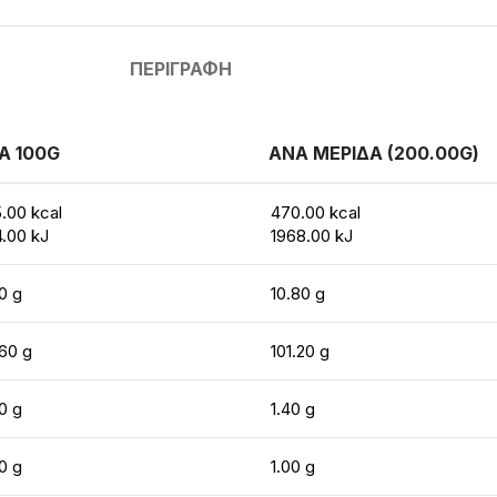
ΠΕΡΙΓΡΑΦΉ
Α 100G
ΑΝΑ ΜΕΡΙΔΑ (200.00G)
.00 kcal
470.00 kcal
.00 kJ
1968.00 kJ
0 g
10.80 g
60 g
101.20 g
0 g
1.40 g
0 g
1.00 g