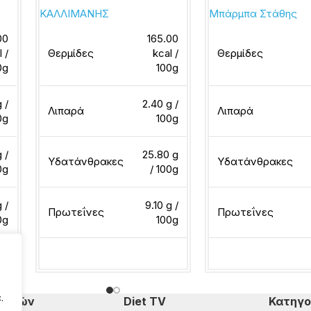
ΚΑΛΛΙΜΑΝΗΣ
Μπάρμπα Στάθης
00
165.00
l /
Θερμίδες
kcal /
Θερμίδες
0g
100g
 /
2.40 g /
Λιπαρά
Λιπαρά
0g
100g
g /
25.80 g
Υδατάνθρακες
Υδατάνθρακες
0g
/ 100g
 /
9.10 g /
Πρωτεΐνες
Πρωτεΐνες
0g
100g
Διαβάστε περισσότερα
Διαβάστε περισσότ
.
πομπών
Diet TV
Κατηγο