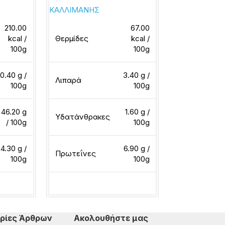
ΚΑΛΛΙΜΑΝΗΣ
Μπάρμπα Στά
210.00
67.00
kcal /
Θερμίδες
kcal /
Θερμίδες
100g
100g
0.40 g /
3.40 g /
Λιπαρά
Λιπαρά
100g
100g
46.20 g
1.60 g /
Υδατάνθρακες
Υδατάνθρακ
/ 100g
100g
4.30 g /
6.90 g /
Πρωτεΐνες
Πρωτεΐνες
100g
100g
ερα
Διαβάστε περισσότερα
Διαβάστε περ
ρίες Άρθρων
Ακολουθήστε μας