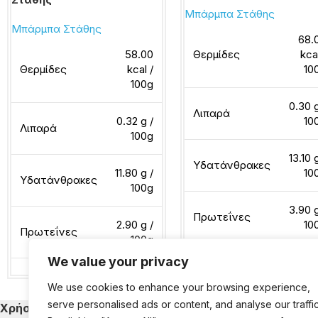
Μπάρμπα Στάθης
Μπάρμπα Στάθης
68.
58.00
Θερμίδες
kca
Θερμίδες
kcal /
10
100g
0.30 g
Λιπαρά
0.32 g /
10
Λιπαρά
100g
13.10 
Υδατάνθρακες
11.80 g /
10
Υδατάνθρακες
100g
3.90 g
Πρωτεΐνες
2.90 g /
10
Πρωτεΐνες
100g
We value your privacy
Διαβάστε περισσότερα
We use cookies to enhance your browsing experience,
Διαβάστε περισσότερα
serve personalised ads or content, and analyse our traffic
Χρήσιμα
Κατηγορίες Εκ