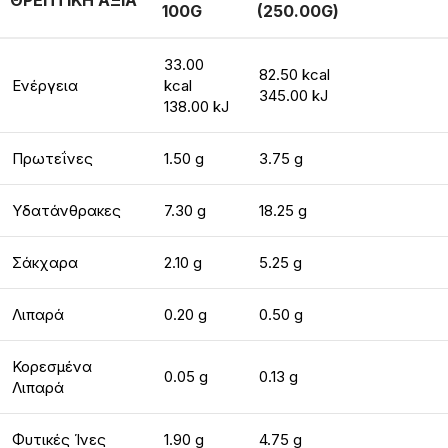
ΘΡΕΠΤΙΚΗ ΑΞΙΑ
100G
(250.00G)
33.00
82.50 kcal
Ενέργεια
kcal
345.00 kJ
138.00 kJ
Πρωτεΐνες
1.50 g
3.75 g
Υδατάνθρακες
7.30 g
18.25 g
Σάκχαρα
2.10 g
5.25 g
Λιπαρά
0.20 g
0.50 g
Κορεσμένα
0.05 g
0.13 g
Λιπαρά
Φυτικές Ίνες
1.90 g
4.75 g