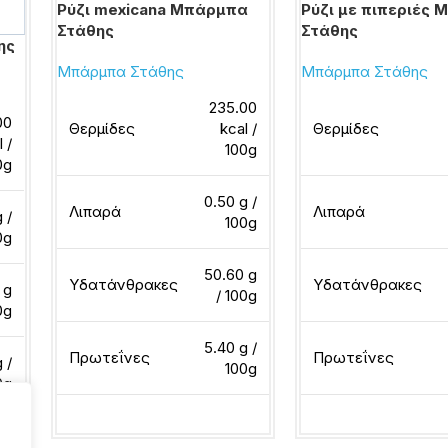
Ρύζι mexicana Μπάρμπα
Ρύζι με πιπεριές
Στάθης
Στάθης
ης
Μπάρμπα Στάθης
Μπάρμπα Στάθης
235.00
00
Θερμίδες
kcal /
Θερμίδες
l /
100g
0g
0.50 g /
Λιπαρά
Λιπαρά
g /
100g
0g
50.60 g
Υδατάνθρακες
Υδατάνθρακες
 g
/ 100g
0g
5.40 g /
Πρωτεΐνες
Πρωτεΐνες
 /
100g
0g
Διαβάστε περισσότερα
Διαβάστε περισσότ