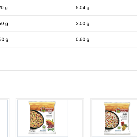
20 g
5.04 g
50 g
3.00 g
50 g
0.60 g