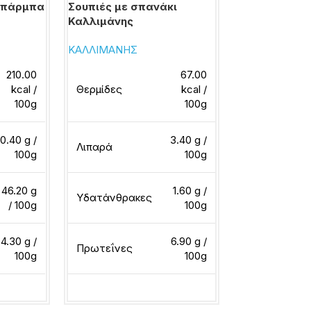
 Μπάρμπα
Σουπιές με σπανάκι
Φασολάδα 
Καλλιμάνης
Στάθης
ΚΑΛΛΙΜΑΝΗΣ
Μπάρμπα Στά
210.00
67.00
kcal /
Θερμίδες
kcal /
Θερμίδες
100g
100g
0.40 g /
3.40 g /
Λιπαρά
Λιπαρά
100g
100g
46.20 g
1.60 g /
Υδατάνθρακες
Υδατάνθρακ
/ 100g
100g
4.30 g /
6.90 g /
Πρωτεΐνες
Πρωτεΐνες
100g
100g
ερα
Διαβάστε περισσότερα
Διαβάστε περ