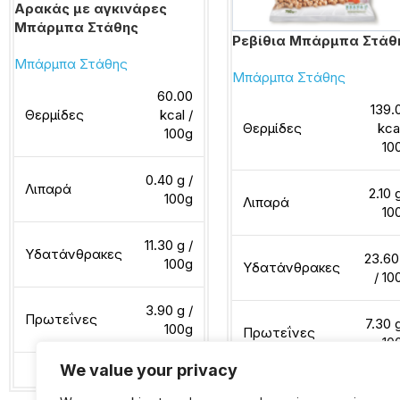
Αρακάς με αγκινάρες
Μπάρμπα Στάθης
Ρεβίθια Μπάρμπα Στάθ
Μπάρμπα Στάθης
Μπάρμπα Στάθης
60.00
139.
Θερμίδες
kcal /
Θερμίδες
kca
100g
10
0.40 g /
Λιπαρά
2.10 
100g
Λιπαρά
10
11.30 g /
Υδατάνθρακες
23.60
100g
Υδατάνθρακες
/ 10
3.90 g /
Πρωτεΐνες
7.30 g
100g
Πρωτεΐνες
10
We value your privacy
Διαβάστε περισσότερα