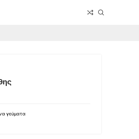
θης
να γεύματα