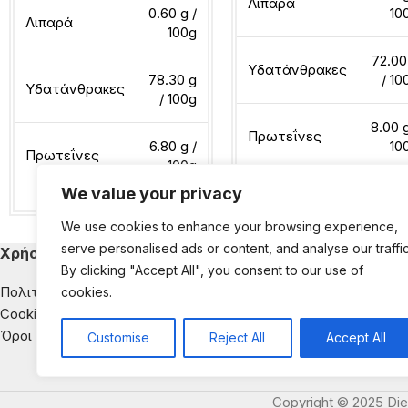
Λιπαρά
0.60 g /
10
Λιπαρά
100g
72.00
Υδατάνθρακες
78.30 g
/ 10
Υδατάνθρακες
/ 100g
8.00 g
Πρωτεΐνες
6.80 g /
10
Πρωτεΐνες
100g
We value your privacy
Διαβάστε περισσότερα
We use cookies to enhance your browsing experience,
Διαβάστε περισσότερα
serve personalised ads or content, and analyse our traffic
Χρήσιμα
Κατηγορίες Εκ
By clicking "Accept All", you consent to our use of
Πολιτική Απορρήτου
Παιδική Διατροφή
cookies.
Cookies
Διατροφή & Νοσή
Όροι Χρήσης
Αντιμετώπιση της
Customise
Reject All
Accept All
Διατροφική Ενημέ
Copyright © 2025 Die