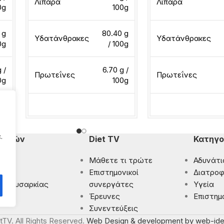
Λιπαρά
Λιπαρά
0g
100g
 g
80.40 g
Υδατάνθρακες
Υδατάνθρακες
0g
/ 100g
 /
6.70 g /
Πρωτεΐνες
Πρωτεΐνες
0g
100g
Διαβάστε περισσότερα
Διαβάστε περισσότ
.
πομπών
Diet TV
Κατηγο
Μάθετε τι τρώτε
Αδυνάτι
ματα
Eπιστημονικοί
Διατροφ
 Παχυσαρκίας
συνεργάτες
Υγεία
ρωση
Έρευνες
Επιστημ
Συνεντεύξεις
tTV. All Rights Reserved.
Web Design & development by web-ide