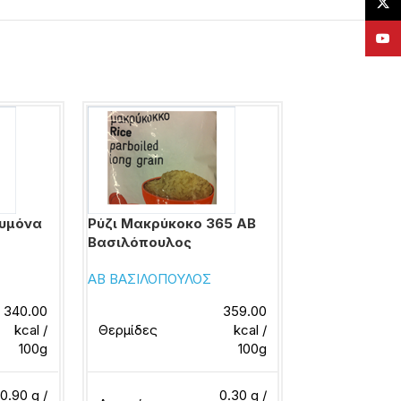
X
YouT
ρυμόνα
Ρύζι Μακρύκοκο 365 ΑΒ
Ρύζι Μακρύκ
Βασιλόπουλος
Βασιλόπουλ
ΑΒ ΒΑΣΙΛΟΠΟΥΛΟΣ
ΑΒ ΒΑΣΙΛΟΠΟ
340.00
359.00
kcal /
Θερμίδες
kcal /
Θερμίδες
100g
100g
0.90 g /
0.30 g /