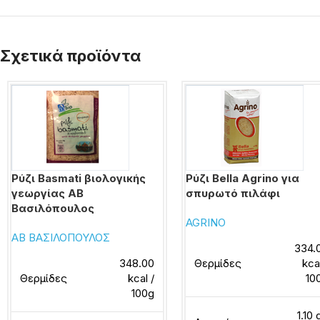
Σχετικά προϊόντα
Ρύζι Basmati βιολογικής
Ρύζι Bella Agrino για
γεωργίας ΑΒ
σπυρωτό πιλάφι
Βασιλόπουλος
AGRINO
ΑΒ ΒΑΣΙΛΟΠΟΥΛΟΣ
334.
348.00
Θερμίδες
kca
Θερμίδες
kcal /
10
100g
1.10 