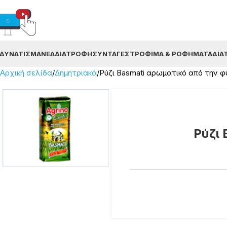
ΔΥΝΆΤΙΣΜΑ
ΝΈΑ
ΔΙΑΤΡΟΦΉ
ΣΥΝΤΑΓΈΣ
ΤΡΌΦΙΜΑ & ΡΟΦΉΜΑΤΑ
ΔΙΑ
Αρχική σελίδα
Δημητριακά
Ρύζι Basmati αρωματικό από την φύ
Ρύζι 