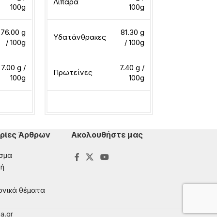
Λιπαρά
Λιπαρά
100g
100g
76.00 g
81.30 g
Υδατάνθρακες
Υδατάνθρακ
/ 100g
/ 100g
7.00 g /
7.40 g /
Πρωτεΐνες
Πρωτεΐνες
100g
100g
ερα
Διαβάστε περισσότερα
Διαβάστε περ
ρίες Άρθρων
Ακολουθήστε μας
σμα
ή
ονικά θέματα
a.gr