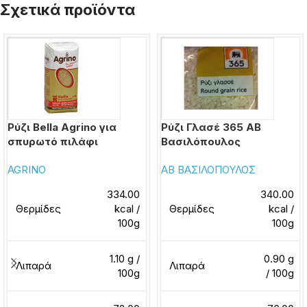
Σχετικά προϊόντα
Ρύζι Bella Agrino για
Ρύζι Γλασέ 365 ΑΒ
σπυρωτό πιλάφι
Βασιλόπουλος
AGRINO
ΑΒ ΒΑΣΙΛΟΠΟΥΛΟΣ
334.00
340.00
Θερμίδες
kcal /
Θερμίδες
kcal /
100g
100g
1.10 g /
0.90 g
Λιπαρά
Λιπαρά
100g
/ 100g