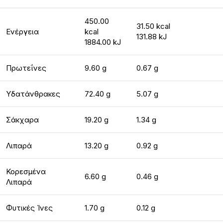
450.00
31.50 kcal
Ενέργεια
kcal
131.88 kJ
1884.00 kJ
Πρωτεΐνες
9.60 g
0.67 g
Υδατάνθρακες
72.40 g
5.07 g
Σάκχαρα
19.20 g
1.34 g
Λιπαρά
13.20 g
0.92 g
Κορεσμένα
6.60 g
0.46 g
Λιπαρά
Φυτικές Ίνες
1.70 g
0.12 g