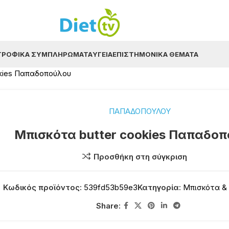
ΤΡΟΦΙΚΆ ΣΥΜΠΛΗΡΏΜΑΤΑ
ΥΓΕΊΑ
ΕΠΙΣΤΗΜΟΝΙΚΆ ΘΈΜΑΤΑ
okies Παπαδοπούλου
ΠΑΠΑΔΟΠΟΥΛΟΥ
Μπισκότα butter cookies Παπαδο
Προσθήκη στη σύγκριση
Κωδικός προϊόντος:
539fd53b59e3
Κατηγορία:
Μπισκότα &
Share: