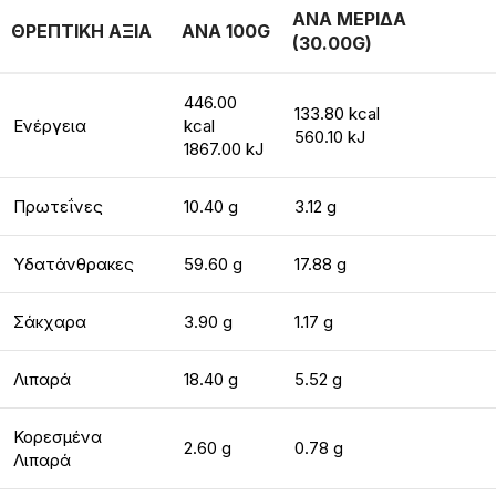
ΑΝΑ ΜΕΡΙΔΑ
ΘΡΕΠΤΙΚΗ ΑΞΙΑ
ΑΝΑ 100G
(30.00G)
446.00
133.80 kcal
Ενέργεια
kcal
560.10 kJ
1867.00 kJ
Πρωτεΐνες
10.40 g
3.12 g
Υδατάνθρακες
59.60 g
17.88 g
Σάκχαρα
3.90 g
1.17 g
Λιπαρά
18.40 g
5.52 g
Κορεσμένα
2.60 g
0.78 g
Λιπαρά