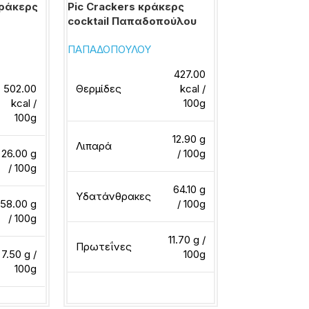
κράκερς
Pic Crackers κράκερς
Κράκερ crac
cocktail Παπαδοπούλου
Μεσογειακά 
ρίγανη Elite E
ΠΑΠΑΔΟΠΟΥΛΟΥ
ELBISCO
427.00
502.00
Θερμίδες
kcal /
kcal /
100g
Θερμίδες
100g
12.90 g
Λιπαρά
26.00 g
/ 100g
Λιπαρά
/ 100g
64.10 g
Υδατάνθρακες
58.00 g
/ 100g
Υδατάνθρακ
/ 100g
11.70 g /
Πρωτεΐνες
7.50 g /
100g
Πρωτεΐνες
100g
Διαβάστε περισσότερα