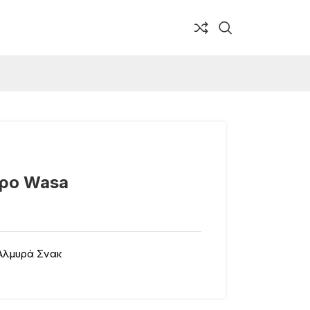
ορο Wasa
Αλμυρά Σνακ