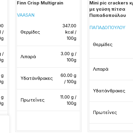
Finn Crisp Multigrain
Mini pic crackers 
με γεύση πίτσα
VAASAN
Παπαδοπούλου
00
347.00
ΠΑΠΑΔΟΠΟΥΛΟΥ
l /
Θερμίδες
kcal /
0g
100g
Θερμίδες
 /
3.00 g /
Λιπαρά
0g
100g
Λιπαρά
 g
60.00 g
Υδατάνθρακες
0g
/ 100g
Υδατάνθρακες
 g
11.00 g /
Πρωτεΐνες
0g
100g
Πρωτεΐνες
Διαβάστε περισσότερα