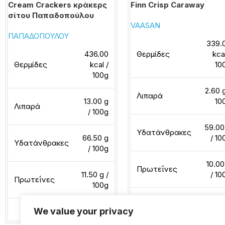
Cream Crackers κράκερς
Finn Crisp Caraway
σίτου Παπαδοπούλου
VAASAN
ΠΑΠΑΔΟΠΟΥΛΟΥ
339.
436.00
Θερμίδες
kca
Θερμίδες
kcal /
10
100g
2.60 g
Λιπαρά
13.00 g
10
Λιπαρά
/ 100g
59.00
Υδατάνθρακες
66.50 g
/ 10
Υδατάνθρακες
/ 100g
10.00
Πρωτεΐνες
11.50 g /
/ 10
Πρωτεΐνες
100g
We value your privacy
Διαβάστε περισσότερα
Διαβάστε περισσότερα