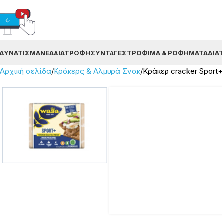
ΔΥΝΆΤΙΣΜΑ
ΝΈΑ
ΔΙΑΤΡΟΦΉ
ΣΥΝΤΑΓΈΣ
ΤΡΌΦΙΜΑ & ΡΟΦΉΜΑΤΑ
ΔΙΑ
Αρχική σελίδα
Κράκερς & Αλμυρά Σνακ
Κράκερ cracker Sport