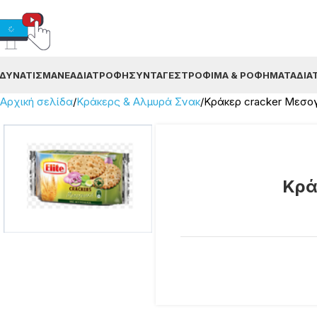
ΔΥΝΆΤΙΣΜΑ
ΝΈΑ
ΔΙΑΤΡΟΦΉ
ΣΥΝΤΑΓΈΣ
ΤΡΌΦΙΜΑ & ΡΟΦΉΜΑΤΑ
ΔΙΑ
Αρχική σελίδα
Κράκερς & Αλμυρά Σνακ
Κράκερ cracker Μεσογε
Κρά