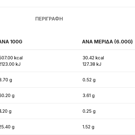
ΠΕΡΙΓΡΑΦΉ
ΑΝΑ 100G
ΑΝΑ ΜΕΡΙΔΑ (6.00G)
507.00 kcal
30.42 kcal
2123.00 kJ
127.38 kJ
8.70 g
0.52 g
60.20 g
3.61 g
4.20 g
0.25 g
25.40 g
1.52 g