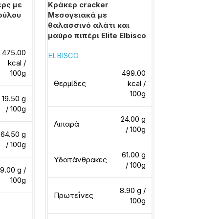
ερς με
Κράκερ cracker
Κράκερ crack
ούλου
Μεσογειακά με
άλεσης Wasa
θαλασσινό αλάτι και
WASA
μαύρο πιπέρι Elite Elbisco
475.00
ELBISCO
kcal /
Θερμίδες
100g
499.00
Θερμίδες
kcal /
100g
19.50 g
Λιπαρά
/ 100g
24.00 g
Λιπαρά
/ 100g
64.50 g
Υδατάνθρακ
/ 100g
61.00 g
Υδατάνθρακες
/ 100g
9.00 g /
Πρωτεΐνες
100g
8.90 g /
Πρωτεΐνες
100g
ερα
Διαβάστε περ