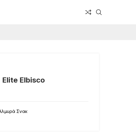
lite Elbisco
Αλμυρά Σνακ