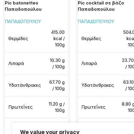
Pic batonettes
Pic cocktail σε βάζο
Παπαδοπούλου
Παπαδοπούλου
ΠΑΠΑΔΟΠΟΥΛΟΥ
ΠΑΠΑΔΟΠΟΥΛΟΥ
415.00
504.
Θερμίδες
kcal /
Θερμίδες
kca
100g
10
10.30 g
23.70
Λιπαρά
Λιπαρά
/ 100g
/ 10
67.70 g
63.10
Υδατάνθρακες
Υδατάνθρακες
/ 100g
/ 10
11.20 g /
8.80 g
Πρωτεΐνες
Πρωτεΐνες
100g
10
We value your privacy
Διαβάστε περισσότερα
Διαβάστε περισσότερα