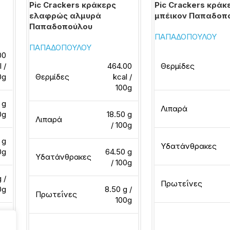
Pic Crackers κράκερς
Pic Crackers κράκ
ελαφρώς αλμυρά
μπέικον Παπαδοπ
Παπαδοπούλου
ΠΑΠΑΔΟΠΟΥΛΟΥ
ΠΑΠΑΔΟΠΟΥΛΟΥ
00
l /
464.00
Θερμίδες
0g
Θερμίδες
kcal /
100g
 g
Λιπαρά
0g
18.50 g
Λιπαρά
/ 100g
 g
Υδατάνθρακες
0g
64.50 g
Υδατάνθρακες
/ 100g
 /
Πρωτεΐνες
0g
8.50 g /
Πρωτεΐνες
100g
Διαβάστε περισσότ