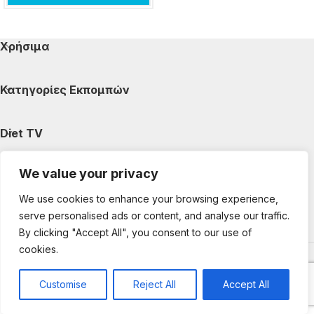
Χρήσιμα
Κατηγορίες Εκπομπών
Diet TV
We value your privacy
Κατηγορίες Άρθρων
We use cookies to enhance your browsing experience,
serve personalised ads or content, and analyse our traffic.
Ακολουθήστε μας
By clicking "Accept All", you consent to our use of
cookies.
Copyright © 2025 DietTV. All Rights Reserved.
Web Design &
development by web-idea.gr
Customise
Reject All
Accept All
0
Shop
My account
Cart