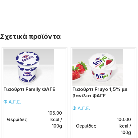
Σχετικά προϊόντα
Γιαούρτι Family ΦΑΓΕ
Γιαούρτι Fruyo 1,5% με
βανίλια ΦΑΓΕ
Φ.Α.Γ.Ε.
Φ.Α.Γ.Ε.
105.00
Θερμίδες
kcal /
100.00
100g
Θερμίδες
kcal /
100g