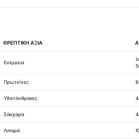
ΘΡΕΠΤΙΚΗ ΑΞΙΑ
Α
1
Ενέργεια
5
Πρωτεΐνες
8
Υδατάνθρακες
4
Σάκχαρα
4
Λιπαρά
1