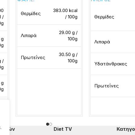
00
383.00 kcal
Θερμίδες
l /
/ 100g
Θερμίδες
0g
29.00 g /
Λιπαρά
 g
100g
Λιπαρά
0g
30.50 g /
Πρωτεΐνες
 /
100g
Υδατάνθρακες
0g
 g
Διαβάστε περισσότερα
Πρωτεΐνες
0g
Διαβάστε περισσότ
.
πομπών
Diet TV
Κατηγο