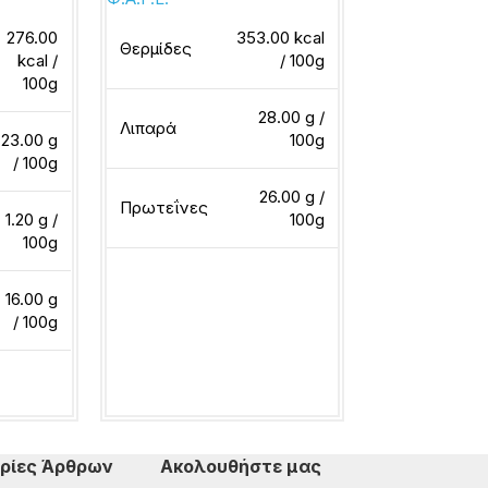
276.00
353.00 kcal
DIROLLO
Θερμίδες
kcal /
/ 100g
100g
Θερμίδες
28.00 g /
Λιπαρά
23.00 g
100g
/ 100g
Λιπαρά
26.00 g /
Πρωτεΐνες
1.20 g /
100g
100g
Πρωτεΐνες
16.00 g
Διαβάστε περισσότερα
/ 100g
Διαβάστε περ
ερα
ρίες Άρθρων
Ακολουθήστε μας