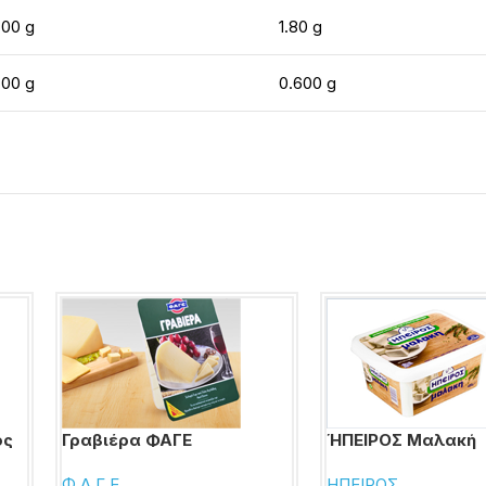
.00 g
1.80 g
.00 g
0.600 g
ος
Γραβιέρα ΦΑΓΕ
ΉΠΕΙΡΟΣ Μαλακή
Φ.Α.Γ.Ε.
ΗΠΕΙΡΟΣ