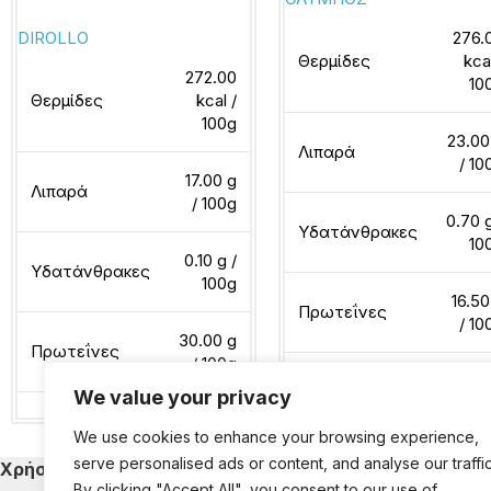
276.
DIROLLO
Θερμίδες
kca
272.00
10
Θερμίδες
kcal /
100g
23.00
Λιπαρά
/ 10
17.00 g
Λιπαρά
/ 100g
0.70 g
Υδατάνθρακες
10
0.10 g /
Υδατάνθρακες
100g
16.50
Πρωτεΐνες
/ 10
30.00 g
Πρωτεΐνες
/ 100g
We value your privacy
Διαβάστε περισσότερα
We use cookies to enhance your browsing experience,
Διαβάστε περισσότερα
serve personalised ads or content, and analyse our traffic
Χρήσιμα
Κατηγορίες Εκ
By clicking "Accept All", you consent to our use of