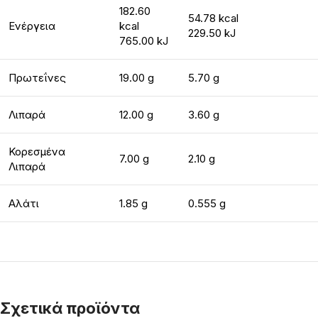
182.60
54.78 kcal
Ενέργεια
kcal
229.50 kJ
765.00 kJ
Πρωτεΐνες
19.00 g
5.70 g
Λιπαρά
12.00 g
3.60 g
Κορεσμένα
7.00 g
2.10 g
Λιπαρά
Αλάτι
1.85 g
0.555 g
Σχετικά προϊόντα