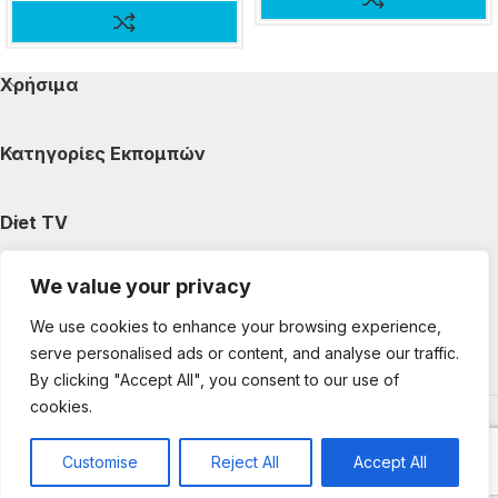
Χρήσιμα
Κατηγορίες Εκπομπών
Diet TV
We value your privacy
Κατηγορίες Άρθρων
We use cookies to enhance your browsing experience,
serve personalised ads or content, and analyse our traffic.
Ακολουθήστε μας
By clicking "Accept All", you consent to our use of
cookies.
Copyright © 2025 DietTV. All Rights Reserved.
Web Design &
development by web-idea.gr
Customise
Reject All
Accept All
0
Shop
My account
Cart