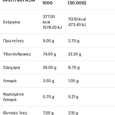
ΘΡΕΠΤΙΚΗ ΑΞΙΑ
100G
(30.00G)
377.00
113.10 kcal
Ενέργεια
kcal
473.40 kJ
1578.00 kJ
Πρωτεΐνες
9.00 g
2.70 g
Υδατάνθρακες
74.00 g
22.20 g
Σάκχαρα
29.00 g
8.70 g
Λιπαρά
3.50 g
1.05 g
Κορεσμένα
0.70 g
0.21 g
Λιπαρά
Φυτικές Ίνες
7.00 g
2.10 g